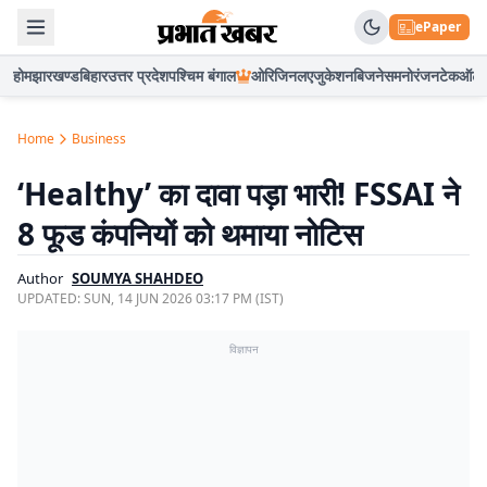
ePaper
होम
झारखण्ड
बिहार
उत्तर प्रदेश
पश्चिम बंगाल
ओरिजिनल
एजुकेशन
बिजनेस
मनोरंजन
टेक
ऑटो
Home
Business
‘Healthy’ का दावा पड़ा भारी! FSSAI ने
8 फूड कंपनियों को थमाया नोटिस
Author
SOUMYA SHAHDEO
UPDATED:
SUN, 14 JUN 2026 03:17 PM (IST)
विज्ञापन