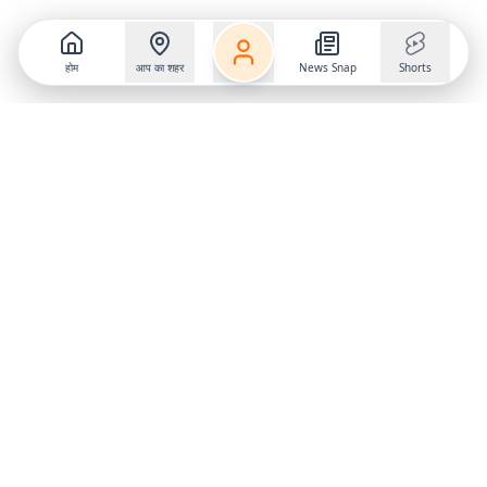
होम
आप का शहर
News Snap
Shorts
Follow us on
X
Download Mobile App
State
›
Jharkhand
›
Hindi News
Gumla News
Bihar News
Dumka News