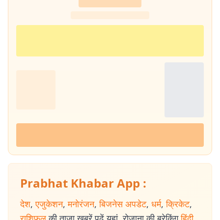
Prabhat Khabar App :
देश
,
एजुकेशन
,
मनोरंजन
,
बिजनेस अपडेट
,
धर्म
,
क्रिकेट
,
राशिफल
की ताजा खबरें पढ़ें यहां. रोजाना की ब्रेकिंग
हिंदी