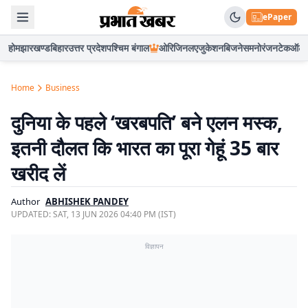
ePaper
होम
झारखण्ड
बिहार
उत्तर प्रदेश
पश्चिम बंगाल
ओरिजिनल
एजुकेशन
बिजनेस
मनोरंजन
टेक
ऑटो
Home
Business
दुनिया के पहले ‘खरबपति’ बने एलन मस्क,
इतनी दौलत कि भारत का पूरा गेहूं 35 बार
खरीद लें
Author
ABHISHEK PANDEY
UPDATED:
SAT, 13 JUN 2026 04:40 PM (IST)
विज्ञापन