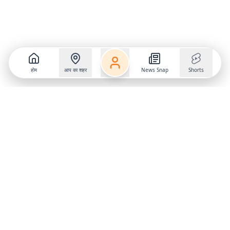
होम
आप का शहर
News Snap
Shorts
Follow us on
X
Download Mobile App