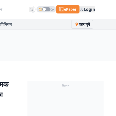
h news
Login
ePaper
पिनियन
शहर चुनें
रामक
विज्ञापन
ा