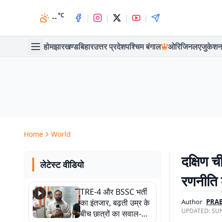
°C
|
|
|
|
--
होम
झारखण्ड
बिहार
उत्तर प्रदेश
पश्चिम बंगाल
ओरिजिनल
एजुकेशन
Home
World
दक्षिण 
लेटेस्ट वीडियो
रणनीति 
TRE-4 और BSSC भर्ती
का इंतजार, बढ़ती उम्र के
Author
PRAB
UPDATED:
SUN
बीच छात्रों का सवाल-