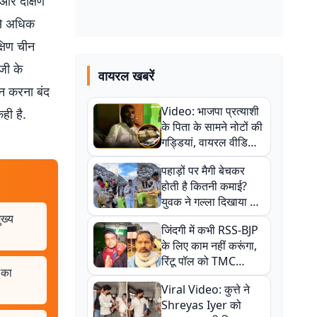
और दक्षिण
 से अधिक
्षिण चीन
जी के
वायरल खबरें
ान करना बंद
Video: भाजपा प्रत्याशी
ही है.
के पिता के सामने नोटों की
गड्डियां, वायरल वीडियो
से राजनीति में उबाल,
पहाड़ों पर मैगी बेचकर
अजित महतो बोले- TMC
होती है कितनी कमाई?
की गंदी चाल
युवक ने गल्ला दिखाया तो
नौकरी वालों के खड़े हो गए
ुख्य
जिंदगी में कभी RSS-BJP
कान
के लिए काम नहीं करूंगा,
रिंटू पॉल को TMC
 का
ऑफिस में ले जाकर पीटा,
Viral Video: कुत्ते ने
Video वायरल
Shreyas Iyer को