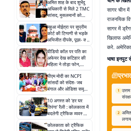
चीन के खिल
अमित शाह के बाद शुभेंदु
अधिकारी से मिले 2 TMC
सागर चीन में
सांसद, मुसलमानों को
राजनयिक विरो
निशाना बनाने का लगाया
महुआ मोईत्रा पर सुप्रीम
आरोप
सागर में ड्र
कोर्ट की टिप्पणी से भड़के
खिलाफ अमेरिक
अभिजीत दीपके, पूछा- क्या
सब सीने पर गोली खायें?
करे. अमेरिका
वीडियो कॉल पर पति का
अफेयर देख कटिहार की
भाषा इनपुट स
महिला ने तोड़ा फोन,
ससुराल वालों ने खंभे से
प्रभा
पीएम मोदी का NCPI
बांधकर जिंदा जलाया
सांसदों को संदेश- जब
बंगाल और ओडिशा समृद्ध
उत्तम
1
थे, तब भारत भी हर तरह
संरक्
10 अगस्त को ‘हर घर
से समृद्ध था
तिरंगा’ रैली : कोलकाता में
अमित 
बदलेगी ट्रैफिक व्यवस्था,
2
लगाय
बंद रहेंगी प्रमुख सड़कें
कोलकाता को ट्रैफिक