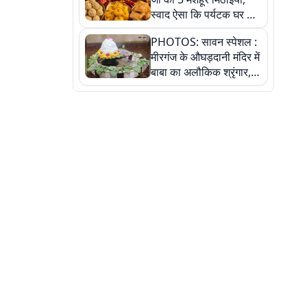
स्वाद ऐसा कि पर्यटक घर ले
जाना नहीं भूलते, तस्वीरों में
PHOTOS: सावन स्पेशल :
देखें
मीरगंज के औघड़दानी मंदिर में
बाबा का अलौकिक श्रृंगार,
तस्वीरों में देखें महादेव के कई
मनमोहक स्वरूप