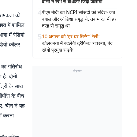
वालों ने खंभे से बांधकर जिंदा जलाया
4
पीएम मोदी का NCPI सांसदों को संदेश- जब
्रामकता को
बंगाल और ओडिशा समृद्ध थे, तब भारत भी हर
्त में शामिल
तरह से समृद्ध था
ाषा में रेडियो
5
10 अगस्त को ‘हर घर तिरंगा’ रैली
:
कोलकाता में बदलेगी ट्रैफिक व्यवस्था, बंद
ेडियो कॉलर
रहेंगी प्रमुख सड़कें
च का गतिरोध
विज्ञापन
है. दोनों
ंत्री के साथ
ीपींस के बीच
िए. चीन ने यह
हीं करना