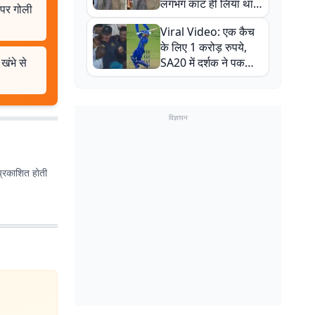
लगभग काट ही लिया था,
 पर गोली
न्यूजीलैंड सीरीज से पहले
Viral Video: एक कैच
बाल-बाल बचे
के लिए 1 करोड़ रुपये,
खंभे से
SA20 में दर्शक ने पकड़ा
एक हाथ से गजब का कैच
विज्ञापन
प्रकाशित होती