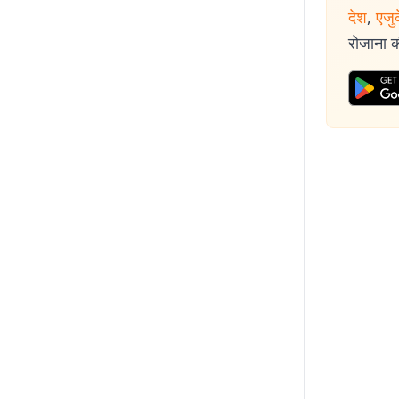
देश
,
एजु
रोजाना की