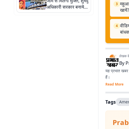
जाम से मिलेगी मुक्ति, शुभेंदु
महुआ 
3
अधिकारी सरकार बनायेगी
खायें
रिंग रोड, फ्लाईओवर और
स्काईवॉक
वीडिय
4
बांध
लेखक के 
By
P
यह प्रभात खबर क
हैं।
Read More
Tags
Amer
Prab