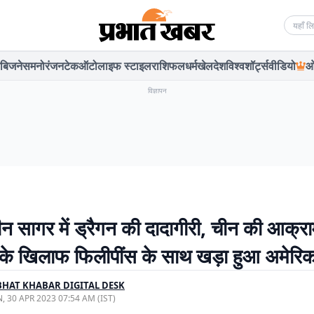
Searc
बिजनेस
मनोरंजन
टेक
ऑटो
लाइफ स्टाइल
राशिफल
धर्म
खेल
देश
विश्व
शॉर्ट्स
वीडियो
ओ
विज्ञापन
चीन सागर में ड्रैगन की दादागीरी, चीन की आक्
के खिलाफ फिलीपींस के साथ खड़ा हुआ अमेरिक
HAT KHABAR DIGITAL DESK
, 30 APR 2023 07:54 AM (IST)