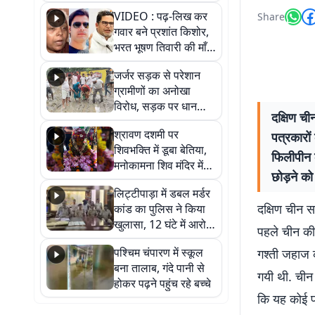
आखिर कब आएगी बहाली?
VIDEO : पढ़-लिख कर
Share
देखें वीडियो
गवार बने प्रशांत किशोर,
भरत भूषण तिवारी की माँ ने
कहा नहीं थी उम्मीद, बेटा
जर्जर सड़क से परेशान
था तो किसी को बोलने की
ग्रामीणों का अनोखा
नहीं थी हिम्मत
विरोध, सड़क पर धान
दक्षिण ची
रोपकर और खाद डालकर
श्रावण दशमी पर
पत्रकारों
जताया आक्रोश
शिवभक्ति में डूबा बेतिया,
फिलीपीन क
मनोकामना शिव मंदिर में
छोड़ने को
हुआ भव्य श्रृंगार
लिट्टीपाड़ा में डबल मर्डर
दक्षिण चीन सा
कांड का पुलिस ने किया
खुलासा, 12 घंटे में आरोपी
पहले चीन की 
गिरफ्तार
पश्चिम चंपारण में स्कूल
गश्ती जहाज 
बना तालाब, गंदे पानी से
गयी थी. चीन
होकर पढ़ने पहुंच रहे बच्चे
कि यह कोई प