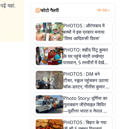
ढ़ें यहां.
फोटो गैलरी
और देखें
PHOTOS : औरंगाबाद में
बच्चों ने इस प्रकार मनाया
'विश्व आदिवासी दिवस'
PHOTO: शहीद पिंटू कुमार
के घर पहुंचे मंत्री लखेन्द्र
पासवान, 5 तस्वीरों में देखें
उस भावुक पल की पूरी
PHOTOS : DM बने
कहानी
टीचर, स्कूल पहुंचकर उठाया
चॉक-डस्टर; नीतीश कुमार के
इस चहेते अधिकारी को
Photo Story: पूर्णिया का
जानिए
गुलाबबाग जीरोमाइल शिविर
—पूर्वोत्तर भारत व नेपाल के
कांवरियों का प्रमुख सेवा धाम
PHOTOS : बिहार के गया
जी की 5 मशहूर मिठाइयां,