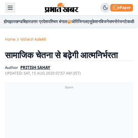
ePaper
होम
झारखण्ड
बिहार
उत्तर प्रदेश
पश्चिम बंगाल
ओरिजिनल
एजुकेशन
बिजनेस
मनोरंजन
टेक
ऑटो
Home
Vishesh Aalekh
सामाजिक चेतना से बढ़ेगी आत्मनिर्भरता
Author
PRITISH SAHAY
UPDATED:
SAT, 15 AUG 2020 07:57 AM (IST)
विज्ञापन