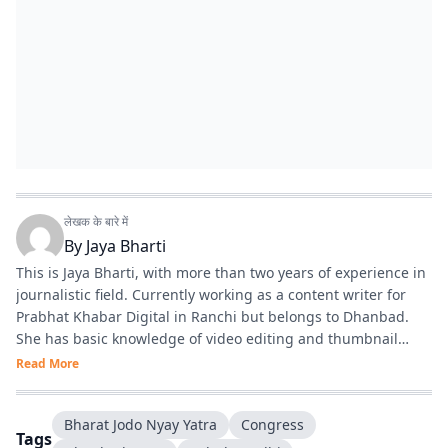
लेखक के बारे में
By
Jaya Bharti
This is Jaya Bharti, with more than two years of experience in
journalistic field. Currently working as a content writer for
Prabhat Khabar Digital in Ranchi but belongs to Dhanbad.
She has basic knowledge of video editing and thumbnail
designing. She also does voice over and anchoring. In short
Read More
Jaya can do work as a multimedia producer.
Bharat Jodo Nyay Yatra
Congress
Tags