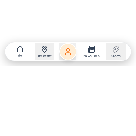
होम
आप का शहर
News Snap
Shorts
Follow us on
X
Download Mobile App