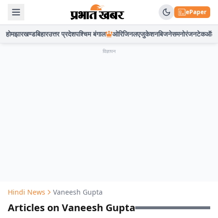
ePaper
होम
झारखण्ड
बिहार
उत्तर प्रदेश
पश्चिम बंगाल
ओरिजिनल
एजुकेशन
बिजनेस
मनोरंजन
टेक
ऑटो
विज्ञापन
Hindi News
Vaneesh Gupta
Articles on Vaneesh Gupta