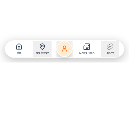
होम
आप का शहर
News Snap
Shorts
Follow us on
X
Download Mobile App