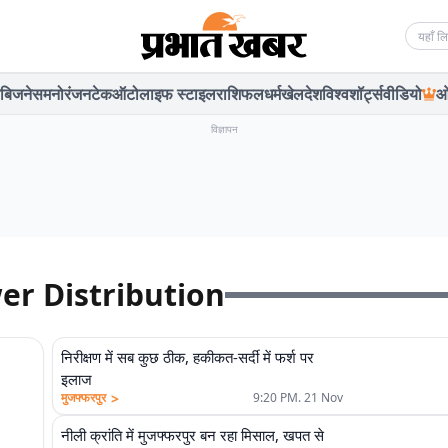
Searc
बिजनेस
मनोरंजन
टेक
ऑटो
लाइफ स्टाइल
राशिफल
धर्म
खेल
देश
विश्व
शॉर्ट्स
वीडियो
ओ
विज्ञापन
er Distribution
निरीक्षण में सब कुछ ठीक, हकीकत-सर्दी में फर्श पर
इलाज
>
मुजफ्फरपुर
9:20 PM. 21 Nov
नीली क्रांति में मुजफ्फरपुर बन रहा मिसाल, खपत से