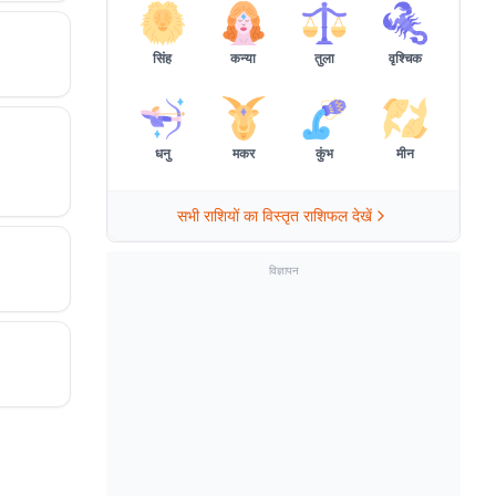
सिंह
कन्या
तुला
वृश्चिक
धनु
मकर
कुंभ
मीन
सभी राशियों का विस्तृत राशिफल देखें
विज्ञापन