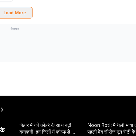
Load More
विज्ञापन
बिहार में घने कोहरे के साथ बढ़ी
Noon Roti: मैथिली भाषा 
पके
कनकनी, इन जिलों में कोल्ड डे की
पहली वेब सीरीज नून रोटी के