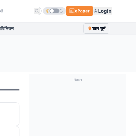
h news
Login
ePaper
पिनियन
शहर चुनें
विज्ञापन