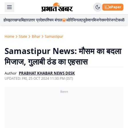
ePaper
होम
झारखण्ड
बिहार
उत्तर प्रदेश
पश्चिम बंगाल
ओरिजिनल
एजुकेशन
बिजनेस
मनोरंजन
टेक
ऑटो
Home
State
Bihar
Samastipur
Samastipur News: मौसम का बदला
मिजाज, गुलाबी ठंड का एहसास
Author
PRABHAT KHABAR NEWS DESK
UPDATED:
FRI, 25 OCT 2024 11:30 PM (IST)
विज्ञापन