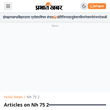
ePaper
होम
झारखण्ड
बिहार
उत्तर प्रदेश
पश्चिम बंगाल
ओरिजिनल
एजुकेशन
बिजनेस
मनोरंजन
टेक
ऑटो
विज्ञापन
Hindi News
Nh 75 2
Articles on Nh 75 2