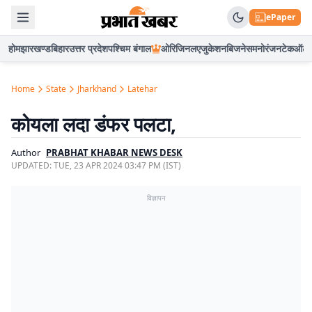
ePaper
होम
झारखण्ड
बिहार
उत्तर प्रदेश
पश्चिम बंगाल
ओरिजिनल
एजुकेशन
बिजनेस
मनोरंजन
टेक
ऑटो
Home
State
Jharkhand
Latehar
कोयला लदा डंफर पलटा,
Author
PRABHAT KHABAR NEWS DESK
UPDATED:
TUE, 23 APR 2024 03:47 PM (IST)
विज्ञापन