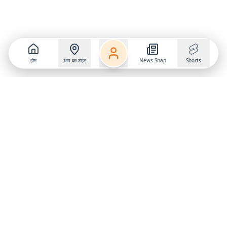
होम
आप का शहर
News Snap
Shorts
Follow us on
X
Download Mobile App
State
›
Jharkhand
›