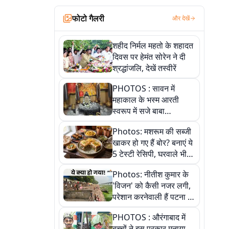
फोटो गैलरी
और देखें
शहीद निर्मल महतो के शहादत
दिवस पर हेमंत सोरेन ने दी
श्रद्धांजलि, देखें तस्वीरें
PHOTOS : सावन में
महाकाल के भस्म आरती
स्वरूप में सजे बाबा
औघड़दानी, तस्वीरों में करें
Photos: मशरूम की सब्जी
अद्भुत दर्शन
खाकर हो गए हैं बोर? बनाएं ये
5 टेस्टी रेसिपी, घरवाले भी
मांगेंगे बार-बार
Photos: नीतीश कुमार के
'विजन' को कैसी नजर लगी,
परेशान करनेवाली हैं पटना में
गंगा घाट की ये 11 तस्वीरें
PHOTOS : औरंगाबाद में
बच्चों ने इस प्रकार मनाया