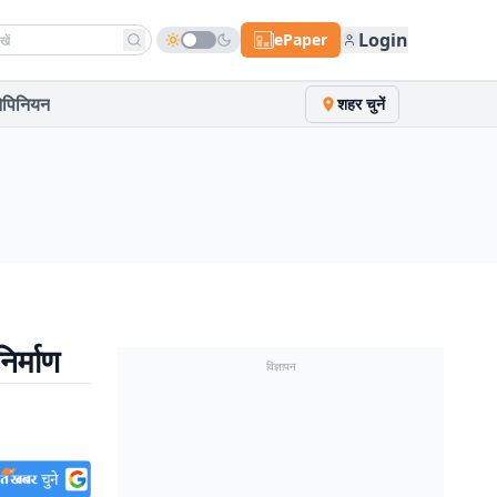
h news
Login
ePaper
पिनियन
शहर चुनें
िर्माण
विज्ञापन