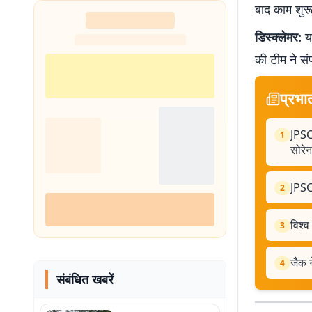
बाद काम शुरू
डिस्क्लेमर:
यह
की टीम ने सं
प्रभा
JPSC
1
सोरेन
JPSC
2
विश्व
3
जैक न
4
संबंधित खबरें