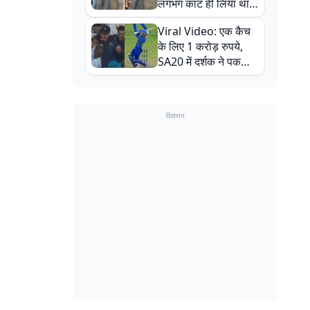
लगभग काट ही लिया था,
न्यूजीलैंड सीरीज से पहले
Viral Video: एक कैच
बाल-बाल बचे
के लिए 1 करोड़ रुपये,
SA20 में दर्शक ने पकड़ा
एक हाथ से गजब का कैच
विज्ञापन