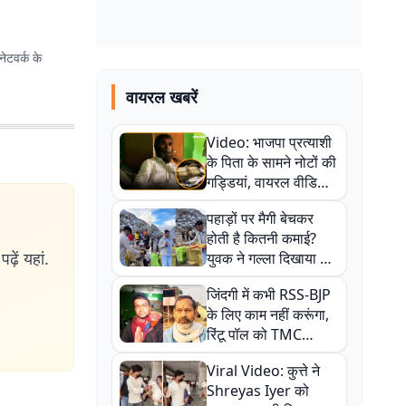
ेटवर्क के
वायरल खबरें
Video: भाजपा प्रत्याशी
के पिता के सामने नोटों की
गड्डियां, वायरल वीडियो
से राजनीति में उबाल,
पहाड़ों पर मैगी बेचकर
अजित महतो बोले- TMC
होती है कितनी कमाई?
की गंदी चाल
ढ़ें यहां.
युवक ने गल्ला दिखाया तो
नौकरी वालों के खड़े हो गए
जिंदगी में कभी RSS-BJP
कान
के लिए काम नहीं करूंगा,
रिंटू पॉल को TMC
ऑफिस में ले जाकर पीटा,
Viral Video: कुत्ते ने
Video वायरल
Shreyas Iyer को