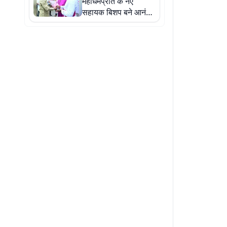
महाधर्मप्रांत के नए
सहायक बिशप बने आनंद
डेविड, मुख्यमंत्री हेमंत
सोरेन ने दी शुभकामनाएं