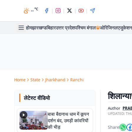
°C
|
|
|
|
--
होम
झारखण्ड
बिहार
उत्तर प्रदेश
पश्चिम बंगाल
ओरिजिनल
एजुकेशन
Home
State
Jharkhand
Ranchi
शिलान्या
लेटेस्ट वीडियो
Author
PRA
बाबा बैद्यनाथ धाम में कूपन
UPDATED:
THU
दर्शन बंद, उमड़ी कांवरियों
की भीड़
Share