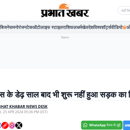
Searc
बिजनेस
मनोरंजन
टेक
ऑटो
लाइफ स्टाइल
राशिफल
धर्म
खेल
देश
विश्व
शॉर्ट्स
वीडियो
ओ
विज्ञापन
स के डेढ़ साल बाद भी शुरू नहीं हुआ सड़क का न
BHAT KHABAR NEWS DESK
, 25 APR 2024 05:36 PM (IST)