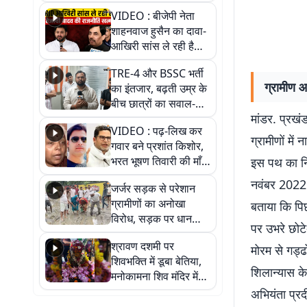
VIDEO : बीजेपी नेता
शाहनवाज हुसैन का दावा-
आखिरी सांस ले रही है
RJD, तेजस्वी को लेकर
TRE-4 और BSSC भर्ती
क्या कहा, सुनिए
ग्रामीण 
का इंतजार, बढ़ती उम्र के
बीच छात्रों का सवाल-
मांडर. प्रखंड
आखिर कब आएगी बहाली?
VIDEO : पढ़-लिख कर
देखें वीडियो
ग्रामीणों मे
गवार बने प्रशांत किशोर,
भरत भूषण तिवारी की माँ ने
इस पथ का नि
कहा नहीं थी उम्मीद, बेटा
नवंबर 2022 क
जर्जर सड़क से परेशान
था तो किसी को बोलने की
ग्रामीणों का अनोखा
बताया कि पि
नहीं थी हिम्मत
विरोध, सड़क पर धान
पर उभरे छोटे-
रोपकर और खाद डालकर
श्रावण दशमी पर
जताया आक्रोश
मोरम से गड्ढ
शिवभक्ति में डूबा बेतिया,
शिलान्यास के
मनोकामना शिव मंदिर में
हुआ भव्य श्रृंगार
अभियंता प्रद