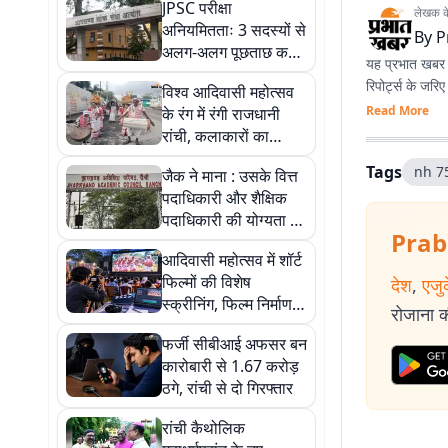
JPSC परीक्षा
लेखक के 
अनियमितताः 3 सदस्यों से
By
P
अलग-अलग पूछताछ करेगी
यह प्रभात खबर क
CID
रिपोर्ट्स के जरि
विश्व आदिवासी महोत्सव
Read More
के रंग में रंगी राजधानी
रांची, कलाकारों का
उत्साह चरम पर
Tags
nh 7
जैक ने माना : उसके वित्त
पदाधिकारी और शैक्षिक
पदाधिकारी की योग्यता पद
Prab
के अनुरूप नहीं
आदिवासी महोत्सव में शॉर्ट
फिल्मों की विशेष
देश
,
एजु
स्क्रीनिंग, फिल्म निर्माण
रोजाना की
सीखने का मिलेगा मौका
फर्जी सीबीआई अफसर बन
कारोबारी से 1.67 करोड़
ठगे, रांची से दो गिरफ्तार
रांची कैथोलिक