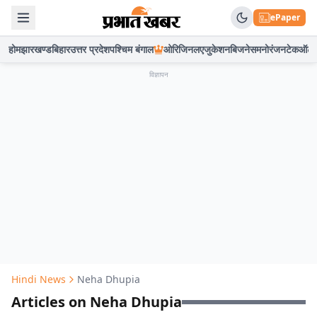
ePaper
होम
झारखण्ड
बिहार
उत्तर प्रदेश
पश्चिम बंगाल
ओरिजिनल
एजुकेशन
बिजनेस
मनोरंजन
टेक
ऑटो
विज्ञापन
Hindi News
Neha Dhupia
Articles on Neha Dhupia