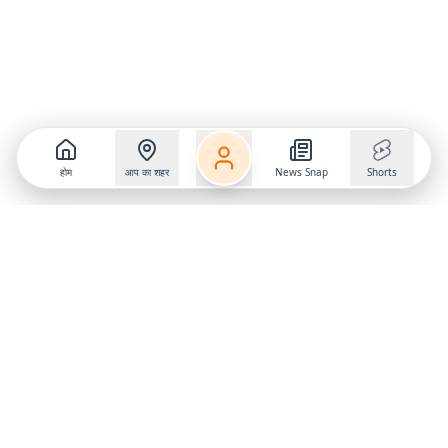
होम
आप का शहर
News Snap
Shorts
Follow us on
X
Download Mobile App