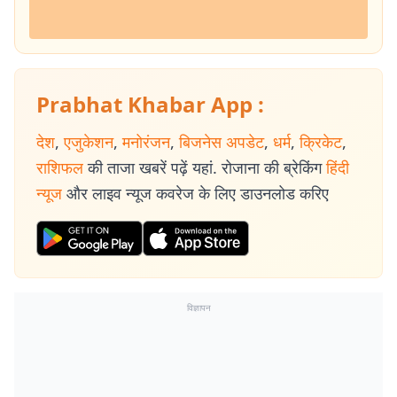
Prabhat Khabar App :
देश
,
एजुकेशन
,
मनोरंजन
,
बिजनेस अपडेट
,
धर्म
,
क्रिकेट
,
राशिफल
की ताजा खबरें पढ़ें यहां. रोजाना की ब्रेकिंग
हिंदी
न्यूज
और लाइव न्यूज कवरेज के लिए डाउनलोड करिए
विज्ञापन