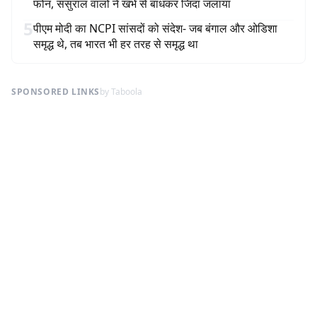
फोन, ससुराल वालों ने खंभे से बांधकर जिंदा जलाया
5
पीएम मोदी का NCPI सांसदों को संदेश- जब बंगाल और ओडिशा
समृद्ध थे, तब भारत भी हर तरह से समृद्ध था
SPONSORED LINKS
by Taboola