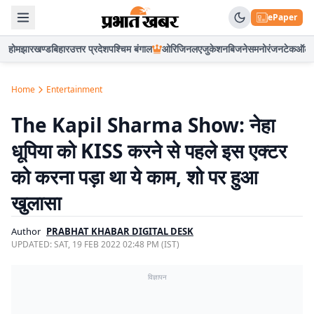
ePaper
होम
झारखण्ड
बिहार
उत्तर प्रदेश
पश्चिम बंगाल
ओरिजिनल
एजुकेशन
बिजनेस
मनोरंजन
टेक
ऑटो
Home
Entertainment
The Kapil Sharma Show: नेहा
धूपिया को KISS करने से पहले इस एक्टर
को करना पड़ा था ये काम, शो पर हुआ
खुलासा
Author
PRABHAT KHABAR DIGITAL DESK
UPDATED:
SAT, 19 FEB 2022 02:48 PM (IST)
विज्ञापन