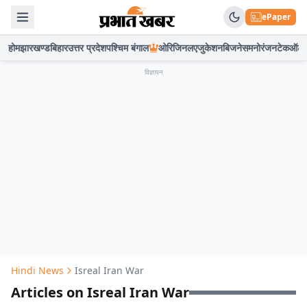
ePaper
होम
झारखण्ड
बिहार
उत्तर प्रदेश
पश्चिम बंगाल
ओरिजिनल
एजुकेशन
बिजनेस
मनोरंजन
टेक
ऑटो
विज्ञापन
Hindi News
Isreal Iran War
Articles on Isreal Iran War