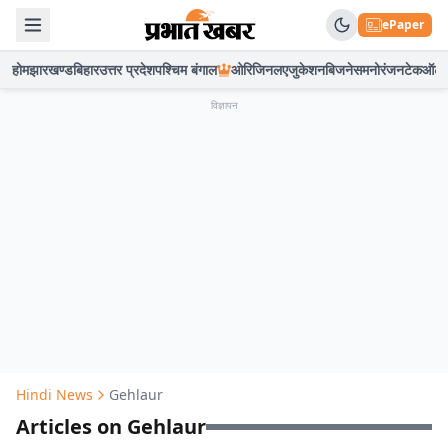
ePaper
होम
झारखण्ड
बिहार
उत्तर प्रदेश
पश्चिम बंगाल
ओरिजिनल
एजुकेशन
बिजनेस
मनोरंजन
टेक
ऑटो
विज्ञापन
Hindi News
Gehlaur
Articles on Gehlaur