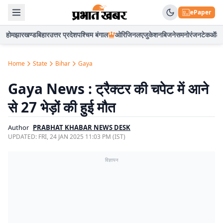
ePaper
होम
झारखण्ड
बिहार
उत्तर प्रदेश
पश्चिम बंगाल
ओरिजिनल
एजुकेशन
बिजनेस
मनोरंजन
टेक
ऑटो
Home
State
Bihar
Gaya
Gaya News : ट्रैक्टर की चपेट में आने
से 27 भेड़ों की हुई मौत
Author
PRABHAT KHABAR NEWS DESK
UPDATED:
FRI, 24 JAN 2025 11:03 PM (IST)
विज्ञापन