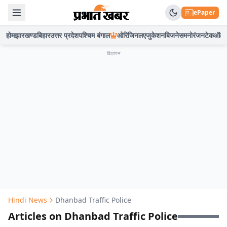
ePaper
होम
झारखण्ड
बिहार
उत्तर प्रदेश
पश्चिम बंगाल
ओरिजिनल
एजुकेशन
बिजनेस
मनोरंजन
टेक
ऑटो
विज्ञापन
Hindi News
Dhanbad Traffic Police
Articles on Dhanbad Traffic Police