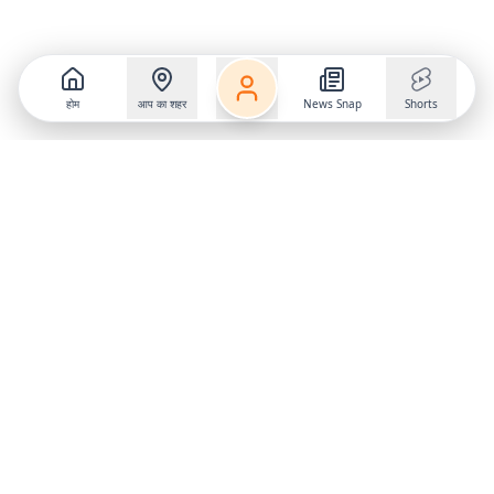
होम
आप का शहर
News Snap
Shorts
Follow us on
X
Download Mobile App
State
›
Jharkhand
›
Hindi News
Gumla News