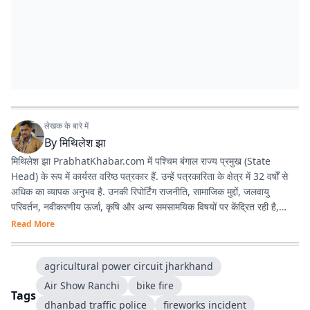
लेखक के बारे में
By
मिथिलेश झा
मिथिलेश झा PrabhatKhabar.com में पश्चिम बंगाल राज्य प्रमुख (State
Head) के रूप में कार्यरत वरिष्ठ पत्रकार हैं. उन्हें पत्रकारिता के क्षेत्र में 32 वर्षों से
अधिक का व्यापक अनुभव है. उनकी रिपोर्टिंग राजनीति, सामाजिक मुद्दों, जलवायु
परिवर्तन, नवीकरणीय ऊर्जा, कृषि और अन्य समसामयिक विषयों पर केंद्रित रही है,
जिससे वे क्षेत्रीय पत्रकारिता में एक विश्वसनीय और प्रामाणिक पत्रकार के रूप में
Read More
स्थापित हुए हैं. अनुभव : पश्चिम बंगाल, झारखंड और बिहार में 3 दशक से अधिक काम
करने का अनुभव है. वर्तमान भूमिका : प्रभात खबर डिजिटल
agricultural power circuit jharkhand
(prabhatkhabar.com) में पश्चिम बंगाल के स्टेट हेड की भूमिका में हैं. वे डिजिटल
न्यूज कवर करते हैं. तथ्यात्मक और जनहित से जुड़ी पत्रकारिता को प्राथमिकता देते हैं.
Air Show Ranchi
bike fire
Tags
वर्तमान में बंगाल विधानसभा चुनाव 2026 पर पूरी तरह से फोकस्ड हैं. भौगोलिक
dhanbad traffic police
fireworks incident