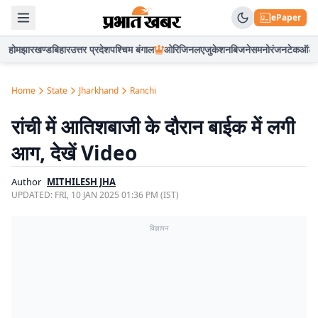
ePaper
होम
झारखण्ड
बिहार
उत्तर प्रदेश
पश्चिम बंगाल
ओरिजिनल
एजुकेशन
बिजनेस
मनोरंजन
टेक
ऑटो
Home
State
Jharkhand
Ranchi
रांची में आतिशबाजी के दौरान बाईक में लगी
आग, देखें Video
Author
MITHILESH JHA
UPDATED:
FRI, 10 JAN 2025 01:36 PM (IST)
विज्ञापन