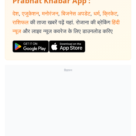
Prabhat Khabar App :
देश
,
एजुकेशन
,
मनोरंजन
,
बिजनेस अपडेट
,
धर्म
,
क्रिकेट
,
राशिफल
की ताजा खबरें पढ़ें यहां. रोजाना की ब्रेकिंग
हिंदी
न्यूज
और लाइव न्यूज कवरेज के लिए डाउनलोड करिए
विज्ञापन