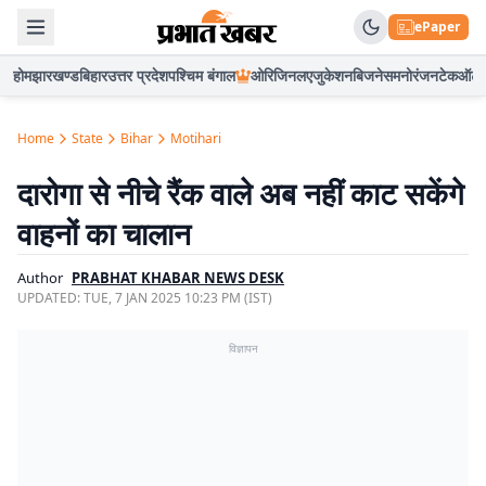
ePaper
होम
झारखण्ड
बिहार
उत्तर प्रदेश
पश्चिम बंगाल
ओरिजिनल
एजुकेशन
बिजनेस
मनोरंजन
टेक
ऑटो
Home
State
Bihar
Motihari
दारोगा से नीचे रैंक वाले अब नहीं काट सकेंगे
वाहनों का चालान
Author
PRABHAT KHABAR NEWS DESK
UPDATED:
TUE, 7 JAN 2025 10:23 PM (IST)
विज्ञापन