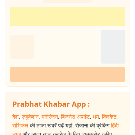
Prabhat Khabar App :
देश
,
एजुकेशन
,
मनोरंजन
,
बिजनेस अपडेट
,
धर्म
,
क्रिकेट
,
राशिफल
की ताजा खबरें पढ़ें यहां. रोजाना की ब्रेकिंग
हिंदी
न्यूज
और लाइव न्यूज कवरेज के लिए डाउनलोड करिए