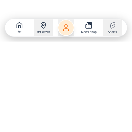
होम
आप का शहर
News Snap
Shorts
Follow us on
X
Download Mobile App
State
›
Jharkhand
›