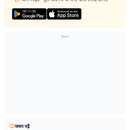
विज्ञापन
जरूर पढ़ें