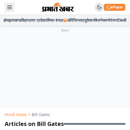
ePaper
होम
झारखण्ड
बिहार
उत्तर प्रदेश
पश्चिम बंगाल
ओरिजिनल
एजुकेशन
बिजनेस
मनोरंजन
टेक
ऑटो
विज्ञापन
Hindi News
Bill Gates
Articles on Bill Gates