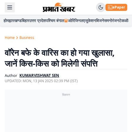
ePaper
होम
झारखण्ड
बिहार
उत्तर प्रदेश
पश्चिम बंगाल
ओरिजिनल
एजुकेशन
बिजनेस
मनोरंजन
टेक
ऑटो
Home
Business
वॉरेन बफे के वारिस का हो गया खुलासा,
जानें किस-किस को मिलेगी संपत्ति
Author
KUMARVISHWAT SEN
UPDATED:
MON, 13 JAN 2025 02:39 PM (IST)
विज्ञापन