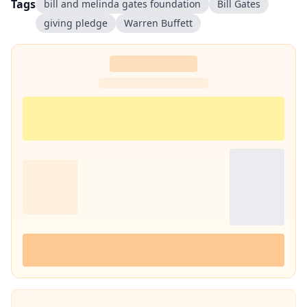
Tags
bill and melinda gates foundation
Bill Gates
300 साल के इतिहास पर एक पुस्तक 'नित नए आयाम की खोज: राजस्थानी
giving pledge
Warren Buffett
पत्रकारिता' की रचना की. इनकी कई कहानियां देश के विभिन्न पत्र-पत्रिकाओं में
प्रकाशित हुई हैं.