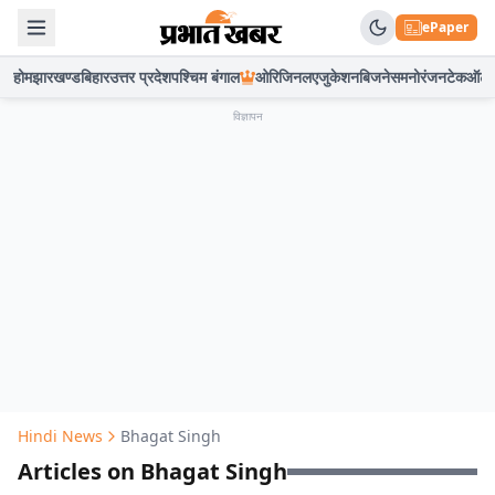
ePaper
होम
झारखण्ड
बिहार
उत्तर प्रदेश
पश्चिम बंगाल
ओरिजिनल
एजुकेशन
बिजनेस
मनोरंजन
टेक
ऑटो
विज्ञापन
Hindi News
Bhagat Singh
Articles on Bhagat Singh