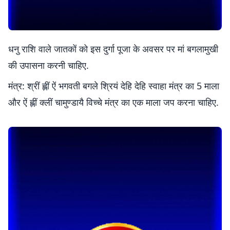
धनु राशि वाले जातकों को इस दुर्गा पूजा के अवसर पर मां बगलामुखी
की उपासना करनी चाहिए.
मंत्र: श्रीं ह्लीं ऐं भगवती बगले श्रियं देहि देहि स्वाहा मंत्र का 5 माला
और ऐं ह्लीं क्लीं चामुण्डायै विच्चे मंत्र का एक माला जप करना चाहिए.