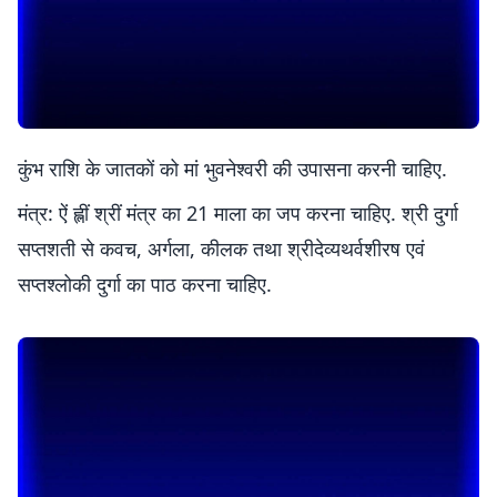
कुंभ राशि के जातकों को मां भुवनेश्वरी की उपासना करनी चाहिए.
मंत्र: ऐं ह्लीं श्रीं मंत्र का 21 माला का जप करना चाहिए. श्री दुर्गा
सप्तशती से कवच, अर्गला, कीलक तथा श्रीदेव्यथर्वशीरष एवं
सप्तश्लोकी दुर्गा का पाठ करना चाहिए.