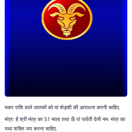
मकर राशि वाले जातकों को मां षोड़शी की आराधना करनी चाहिए.
मंत्र: हें श्री मंत्र का 51 माला तथा ऊँ पां पार्वती देव्यै नमः मंत्र का
यथा शक्ति जप करना चाहिए.