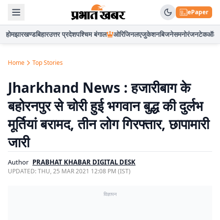
ePaper
होम
झारखण्ड
बिहार
उत्तर प्रदेश
पश्चिम बंगाल
ओरिजिनल
एजुकेशन
बिजनेस
मनोरंजन
टेक
ऑटो
Home
Top Stories
Jharkhand News : हजारीबाग के
बहोरनपुर से चोरी हुई भगवान बुद्ध की दुर्लभ
मूर्तियां बरामद, तीन लोग गिरफ्तार, छापामारी
जारी
Author
PRABHAT KHABAR DIGITAL DESK
UPDATED:
THU, 25 MAR 2021 12:08 PM (IST)
विज्ञापन