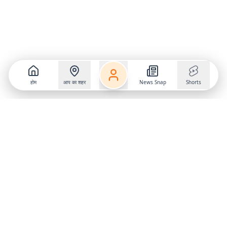
होम
आप का शहर
News Snap
Shorts
Follow us on
X
Download Mobile App