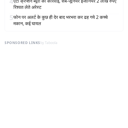
4
एंटी क्रप्शन ब्यूरो की कार्रवाई, सब-जूनियर इंजीनियर 2 लाख रुपए
रिश्वत लेते अरेस्ट
5
फोन पर अलर्ट के कुछ ही देर बाद भरभरा कर ढह गये 2 कच्चे
मकान, कई घायल
SPONSORED LINKS
by Taboola