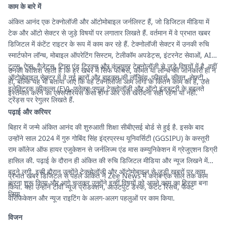
काम के बारे में
अंकित आनंद एक टेक्नोलॉजी और ऑटोमोबाइल जर्नलिस्ट हैं, जो डिजिटल मीडिया में
टेक और ऑटो सेक्टर से जुड़े विषयों पर लगातार लिखते हैं. वर्तमान में वे प्रभात खबर
डिजिटल में कंटेंट राइटर के रूप में काम कर रहे हैं. टेक्नोलॉजी सेक्टर में उनकी रुचि
स्मार्टफोन लॉन्च, मोबाइल ऑपरेटिंग सिस्टम, टेलीकॉम अपडेट्स, इंटरनेट सेवाओं, AI
टूल्स, ऐप्स, गैजेट्स, टिप्स एंड ट्रिक्स और कंज्यूमर टेक्नोलॉजी से जुड़े विषयों में है. वहीं
उनकी कोशिश रहती है कि हर खबर में सिर्फ फीचर्स, कीमत या लॉन्च की जानकारी ही न
ऑटोमोबाइल सेक्टर में वे नई कारों और बाइक्स की लॉन्चिंग, फीचर्स, कीमत, सेफ्टी,
हो, बल्कि यह भी बताया जाए कि वह टेक्नोलॉजी आम लोगों के कितने काम की है, उसे
इलेक्ट्रिक व्हीकल्स (EV), फ्लेक्स-फ्यूल टेक्नोलॉजी और ऑटो इंडस्ट्री के बदलते
इस्तेमाल करने का एक्सपीरियंस कैसा होगा और उसे खरीदना सही रहेगा या नहीं.
ट्रेंड्स पर रेगुलर लिखते हैं.
पढ़ाई और करियर
बिहार में जन्मे अंकित आनंद की शुरुआती शिक्षा सीबीएसई बोर्ड से हुई है. इसके बाद
उन्होंने साल 2024 में गुरु गोबिंद सिंह इंद्रप्रस्थ यूनिवर्सिटी (GGSIPU) के कस्तूरी
राम कॉलेज ऑफ हायर एजुकेशन से जर्नलिज्म एंड मास कम्युनिकेशन में ग्रेजुएशन डिग्री
हासिल की. पढ़ाई के दौरान ही अंकित की रुचि डिजिटल मीडिया और न्यूज लिखने में
बढ़ने लगी. इसी दौरान उन्होंने टेक्नोलॉजी और ऑटोमोबाइल से जुड़ी खबरों पर काम
प्रभात खबर डिजिटल से पहले अंकित ने Zee News में करीब एक साल तक काम
करना शुरू किया और आगे चलकर उन्होंने इन्हीं विषयों को अपने काम का हिस्सा बना
किया. यहां उन्होंने टीवी न्यूज प्रोडक्शन, आउटपुट डेस्क, कंटेंट रिसर्च, फैक्ट
लिया.
वेरिफिकेशन और न्यूज राइटिंग के अलग-अलग पहलुओं पर काम किया.
विजन