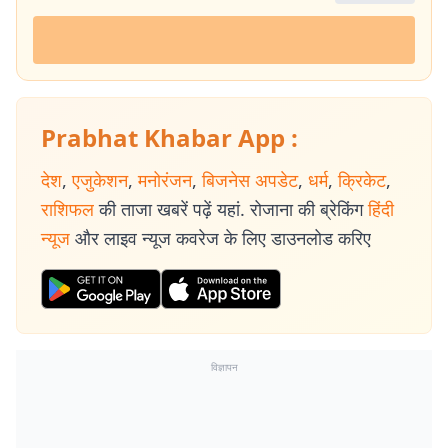
Prabhat Khabar App :
देश
,
एजुकेशन
,
मनोरंजन
,
बिजनेस अपडेट
,
धर्म
,
क्रिकेट
,
राशिफल
की ताजा खबरें पढ़ें यहां. रोजाना की ब्रेकिंग
हिंदी
न्यूज
और लाइव न्यूज कवरेज के लिए डाउनलोड करिए
विज्ञापन