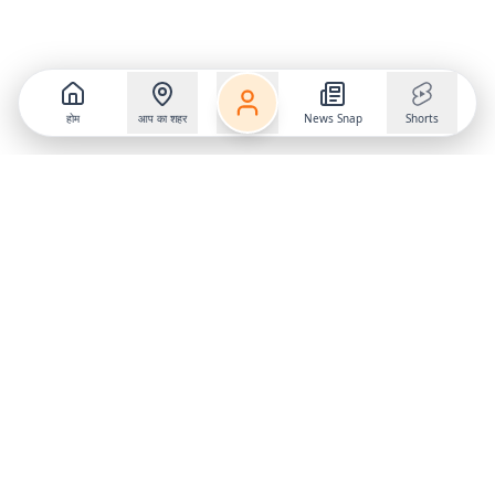
होम
आप का शहर
News Snap
Shorts
Follow us on
X
Download Mobile App
State
›
Jharkhand
›