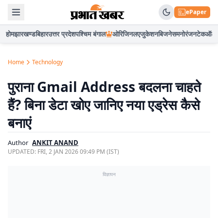
ePaper
होम
झारखण्ड
बिहार
उत्तर प्रदेश
पश्चिम बंगाल
ओरिजिनल
एजुकेशन
बिजनेस
मनोरंजन
टेक
ऑटो
Home
Technology
पुराना Gmail Address बदलना चाहते
हैं? बिना डेटा खोए जानिए नया एड्रेस कैसे
बनाएं
Author
ANKIT ANAND
UPDATED:
FRI, 2 JAN 2026 09:49 PM (IST)
विज्ञापन