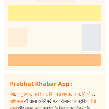
Prabhat Khabar App :
देश
,
एजुकेशन
,
मनोरंजन
,
बिजनेस अपडेट
,
धर्म
,
क्रिकेट
,
राशिफल
की ताजा खबरें पढ़ें यहां. रोजाना की ब्रेकिंग
हिंदी
न्यूज
और लाइव न्यूज कवरेज के लिए डाउनलोड करिए