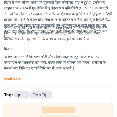
बिहार में जन्मे अंकित आनंद की शुरुआती शिक्षा सीबीएसई बोर्ड से हुई है. इसके बाद
उन्होंने साल 2024 में गुरु गोबिंद सिंह इंद्रप्रस्थ यूनिवर्सिटी (GGSIPU) के कस्तूरी
राम कॉलेज ऑफ हायर एजुकेशन से जर्नलिज्म एंड मास कम्युनिकेशन में ग्रेजुएशन डिग्री
हासिल की. पढ़ाई के दौरान ही अंकित की रुचि डिजिटल मीडिया और न्यूज लिखने में
बढ़ने लगी. इसी दौरान उन्होंने टेक्नोलॉजी और ऑटोमोबाइल से जुड़ी खबरों पर काम
प्रभात खबर डिजिटल से पहले अंकित ने Zee News में करीब एक साल तक काम
करना शुरू किया और आगे चलकर उन्होंने इन्हीं विषयों को अपने काम का हिस्सा बना
किया. यहां उन्होंने टीवी न्यूज प्रोडक्शन, आउटपुट डेस्क, कंटेंट रिसर्च, फैक्ट
लिया.
वेरिफिकेशन और न्यूज राइटिंग के अलग-अलग पहलुओं पर काम किया.
विजन
अंकित का मानना है कि टेक्नोलॉजी और ऑटोमोबाइल से जुड़ी खबरें केवल नए
प्रोडक्ट्स की जानकारी नहीं होतीं, बल्कि लोगों की रोजमर्रा की जिंदगी, खरीदारी के
फैसलों और डिजिटल एक्सपीरियंस पर भी असर डालती हैं.
Read More
Tags
gmail
Tech Tips