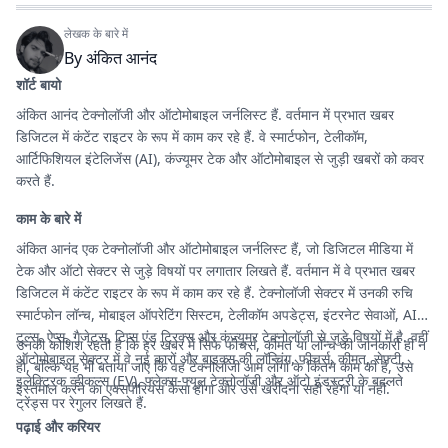
लेखक के बारे में
By
अंकित आनंद
शॉर्ट बायो
अंकित आनंद टेक्नोलॉजी और ऑटोमोबाइल जर्नलिस्ट हैं. वर्तमान में प्रभात खबर
डिजिटल में कंटेंट राइटर के रूप में काम कर रहे हैं. वे स्मार्टफोन, टेलीकॉम,
आर्टिफिशियल इंटेलिजेंस (AI), कंज्यूमर टेक और ऑटोमोबाइल से जुड़ी खबरों को कवर
करते हैं.
काम के बारे में
अंकित आनंद एक टेक्नोलॉजी और ऑटोमोबाइल जर्नलिस्ट हैं, जो डिजिटल मीडिया में
टेक और ऑटो सेक्टर से जुड़े विषयों पर लगातार लिखते हैं. वर्तमान में वे प्रभात खबर
डिजिटल में कंटेंट राइटर के रूप में काम कर रहे हैं. टेक्नोलॉजी सेक्टर में उनकी रुचि
स्मार्टफोन लॉन्च, मोबाइल ऑपरेटिंग सिस्टम, टेलीकॉम अपडेट्स, इंटरनेट सेवाओं, AI
टूल्स, ऐप्स, गैजेट्स, टिप्स एंड ट्रिक्स और कंज्यूमर टेक्नोलॉजी से जुड़े विषयों में है. वहीं
उनकी कोशिश रहती है कि हर खबर में सिर्फ फीचर्स, कीमत या लॉन्च की जानकारी ही न
ऑटोमोबाइल सेक्टर में वे नई कारों और बाइक्स की लॉन्चिंग, फीचर्स, कीमत, सेफ्टी,
हो, बल्कि यह भी बताया जाए कि वह टेक्नोलॉजी आम लोगों के कितने काम की है, उसे
इलेक्ट्रिक व्हीकल्स (EV), फ्लेक्स-फ्यूल टेक्नोलॉजी और ऑटो इंडस्ट्री के बदलते
इस्तेमाल करने का एक्सपीरियंस कैसा होगा और उसे खरीदना सही रहेगा या नहीं.
ट्रेंड्स पर रेगुलर लिखते हैं.
पढ़ाई और करियर