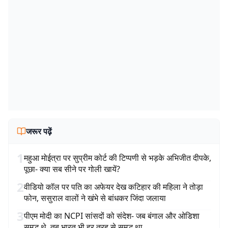
जरूर पढ़ें
1
महुआ मोईत्रा पर सुप्रीम कोर्ट की टिप्पणी से भड़के अभिजीत दीपके,
पूछा- क्या सब सीने पर गोली खायें?
2
वीडियो कॉल पर पति का अफेयर देख कटिहार की महिला ने तोड़ा
फोन, ससुराल वालों ने खंभे से बांधकर जिंदा जलाया
3
पीएम मोदी का NCPI सांसदों को संदेश- जब बंगाल और ओडिशा
समृद्ध थे, तब भारत भी हर तरह से समृद्ध था