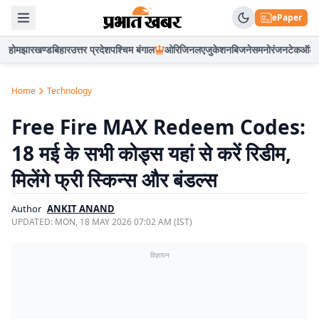
ePaper
होम
झारखण्ड
बिहार
उत्तर प्रदेश
पश्चिम बंगाल
ओरिजिनल
एजुकेशन
बिजनेस
मनोरंजन
टेक
ऑटो
Home
Technology
Free Fire MAX Redeem Codes:
18 मई के सभी कोड्स यहां से करें रिडीम,
मिलेंगे फ्री स्किन्स और बंडल्स
Author
ANKIT ANAND
UPDATED:
MON, 18 MAY 2026 07:02 AM (IST)
विज्ञापन