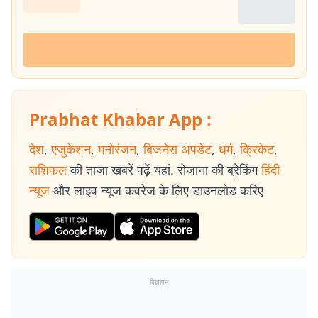
Prabhat Khabar App :
देश
,
एजुकेशन
,
मनोरंजन
,
बिजनेस अपडेट
,
धर्म
,
क्रिकेट
,
राशिफल
की ताजा खबरें पढ़ें यहां. रोजाना की ब्रेकिंग
हिंदी
न्यूज
और लाइव न्यूज कवरेज के लिए डाउनलोड करिए
विज्ञापन