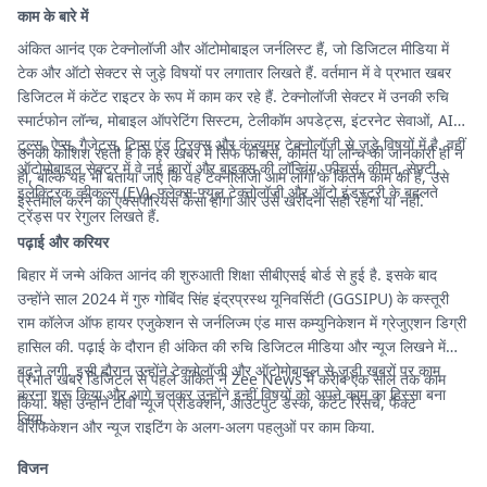
काम के बारे में
अंकित आनंद एक टेक्नोलॉजी और ऑटोमोबाइल जर्नलिस्ट हैं, जो डिजिटल मीडिया में
टेक और ऑटो सेक्टर से जुड़े विषयों पर लगातार लिखते हैं. वर्तमान में वे प्रभात खबर
डिजिटल में कंटेंट राइटर के रूप में काम कर रहे हैं. टेक्नोलॉजी सेक्टर में उनकी रुचि
स्मार्टफोन लॉन्च, मोबाइल ऑपरेटिंग सिस्टम, टेलीकॉम अपडेट्स, इंटरनेट सेवाओं, AI
टूल्स, ऐप्स, गैजेट्स, टिप्स एंड ट्रिक्स और कंज्यूमर टेक्नोलॉजी से जुड़े विषयों में है. वहीं
उनकी कोशिश रहती है कि हर खबर में सिर्फ फीचर्स, कीमत या लॉन्च की जानकारी ही न
ऑटोमोबाइल सेक्टर में वे नई कारों और बाइक्स की लॉन्चिंग, फीचर्स, कीमत, सेफ्टी,
हो, बल्कि यह भी बताया जाए कि वह टेक्नोलॉजी आम लोगों के कितने काम की है, उसे
इलेक्ट्रिक व्हीकल्स (EV), फ्लेक्स-फ्यूल टेक्नोलॉजी और ऑटो इंडस्ट्री के बदलते
इस्तेमाल करने का एक्सपीरियंस कैसा होगा और उसे खरीदना सही रहेगा या नहीं.
ट्रेंड्स पर रेगुलर लिखते हैं.
पढ़ाई और करियर
बिहार में जन्मे अंकित आनंद की शुरुआती शिक्षा सीबीएसई बोर्ड से हुई है. इसके बाद
उन्होंने साल 2024 में गुरु गोबिंद सिंह इंद्रप्रस्थ यूनिवर्सिटी (GGSIPU) के कस्तूरी
राम कॉलेज ऑफ हायर एजुकेशन से जर्नलिज्म एंड मास कम्युनिकेशन में ग्रेजुएशन डिग्री
हासिल की. पढ़ाई के दौरान ही अंकित की रुचि डिजिटल मीडिया और न्यूज लिखने में
बढ़ने लगी. इसी दौरान उन्होंने टेक्नोलॉजी और ऑटोमोबाइल से जुड़ी खबरों पर काम
प्रभात खबर डिजिटल से पहले अंकित ने Zee News में करीब एक साल तक काम
करना शुरू किया और आगे चलकर उन्होंने इन्हीं विषयों को अपने काम का हिस्सा बना
किया. यहां उन्होंने टीवी न्यूज प्रोडक्शन, आउटपुट डेस्क, कंटेंट रिसर्च, फैक्ट
लिया.
वेरिफिकेशन और न्यूज राइटिंग के अलग-अलग पहलुओं पर काम किया.
विजन