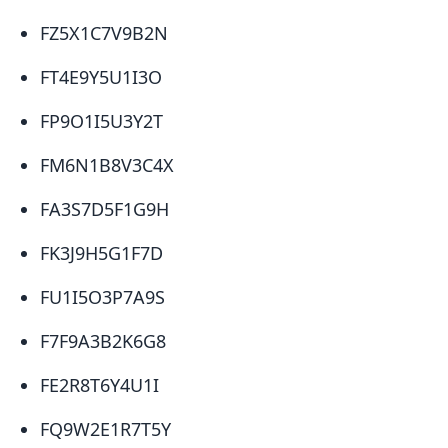
​FZ5X1C7V9B2N
​FT4E9Y5U1I3O
​FP9O1I5U3Y2T
​FM6N1B8V3C4X
​FA3S7D5F1G9H
​FK3J9H5G1F7D
​FU1I5O3P7A9S
​F7F9A3B2K6G8
​FE2R8T6Y4U1I
​FQ9W2E1R7T5Y