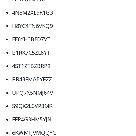
4N8M2XL9R1G3
​H8YC4TN6VKQ9
​FF6YH3BFD7VT
​B1RK7C5ZL8YT
​4ST1ZTBZBRP9
​BR43FMAPYEZZ
​UPQ7X5NMJ64V
​S9QK2L6VP3MR
​FFR4G3HM5YJN
​6KWMFJVMQQYG