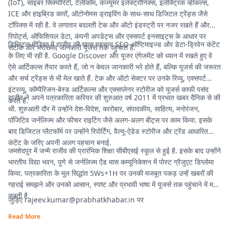
(IoT), साइबर सिक्योरिटी, टेलीकॉम, कंज्यूमर इलेक्ट्रॉनिक्स, इलेक्ट्रिक व्हीकल्स,
ICE और हाइब्रिड कारों, ऑटोनोमस ड्राइविंग के साथ-साथ डिजिटल ट्रेंड्स जैसे
टॉपिक्स में रही है. वे लगातार बदलती टेक और ऑटो इंडस्ट्री पर नजर रखते हैं और
रिपोर्ट्स, ऑफिशियल डेटा, कंपनी अपडेट्स और एक्सपर्ट इनसाइट्स के आधार पर
डिजिटल मीडिया में राजीव की खास पहचान SEO-ऑप्टिमाइज्ड और डेटा-ड्रिवेन कंटेंट
सटीक और भरोसेमंद जानकारी यूजर्स तक पहुंचाते हैं.
के लिए भी रही है. Google Discover और यूजर एंगेजमेंट को ध्यान में रखते हुए वे
ऐसे आर्टिकल्स तैयार करते हैं, जो न केवल जानकारी भरे होते हैं, बल्कि यूजर्स की जरूरत
और सर्च ट्रेंड्स से भी मेल खाते हैं. टेक और ऑटो सेक्टर पर उनके रिव्यू, एक्सपर्ट
इंटरव्यू, कॉम्पैरिजन-बेस्ड आर्टिकल्स और एक्सप्लेनर स्टोरीज को यूजर्स काफी पसंद
राजीव ने अपने पत्रकारिता करियर की शुरुआत वर्ष 2011 में प्रभात खबर दैनिक से की
करते हैं.
थी. शुरुआती दौर में उन्होंने देश-विदेश, कारोबार, संपादकीय, साहित्य, मनोरंजन,
पॉजिटिव जर्नलिज्म और फीचर राइटिंग जैसे अलग-अलग बीट्स पर काम किया. इसके
बाद डिजिटल प्लैटफॉर्म पर उन्होंने रिपोर्टिंग, वैल्यू-ऐडेड स्टोरीज और ट्रेंड आधारित
कंटेंट के जरिए अपनी अलग पहचान बनाई.
जमशेदपुर में जन्मे राजीव की प्रारंभिक शिक्षा सीबीएसई स्कूल से हुई है. इसके बाद उन्होंने
भारतीय विद्या भवन, पुणे से जर्नलिज्म ऐंड मास कम्यूनिकेशन में पोस्ट ग्रैजुएट डिप्लोमा
किया. पत्रकारिता के मूल सिद्धांत 5Ws+1H पर उनकी मजबूत पकड़ उन्हें खबरों की
गहराई समझने और उनको आसान, स्पष्ट और प्रभावी भाषा में यूजर्स तक पहुंचाने में मदद
करती है.
जुड़िए
rajeev.kumar@prabhatkhabar.in
पर
Read More