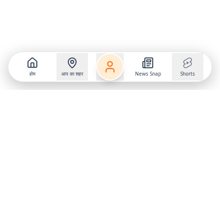
होम
आप का शहर
News Snap
Shorts
Follow us on
X
Download Mobile App