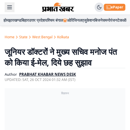
ePaper
होम
झारखण्ड
बिहार
उत्तर प्रदेश
पश्चिम बंगाल
ओरिजिनल
एजुकेशन
बिजनेस
मनोरंजन
टेक
ऑटो
Home
State
West Bengal
Kolkata
जूनियर डॉक्टरों ने मुख्य सचिव मनोज पंत
को किया ई-मेल, दिये छह सुझाव
Author
PRABHAT KHABAR NEWS DESK
UPDATED:
SAT, 26 OCT 2024 01:32 AM (IST)
विज्ञापन