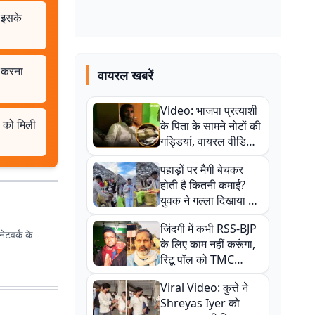
ं इसके
ो करना
वायरल खबरें
Video: भाजपा प्रत्याशी
ं को मिली
के पिता के सामने नोटों की
गड्डियां, वायरल वीडियो
से राजनीति में उबाल,
पहाड़ों पर मैगी बेचकर
अजित महतो बोले- TMC
होती है कितनी कमाई?
की गंदी चाल
युवक ने गल्ला दिखाया तो
नौकरी वालों के खड़े हो गए
जिंदगी में कभी RSS-BJP
कान
ेटवर्क के
के लिए काम नहीं करूंगा,
रिंटू पॉल को TMC
ऑफिस में ले जाकर पीटा,
Viral Video: कुत्ते ने
Video वायरल
Shreyas Iyer को