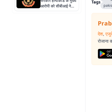
सरकार हत्याकांड के मुख्य
Tags
paki
आरोपी को सीबीआई ने
गुवाहाटी से किया
गिरफ्तार, 50 हजार का था
Prab
इनाम
देश
,
एजु
रोजाना की