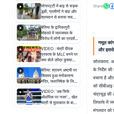
आवागमन
योगापट्टी में बाढ़ से सड़क
Share
डूबी, ग्रामीणों ने चंदा और
श्रमदान से बनाया चचरी
पुल
बेतिया के द्वारिकापुरी
मोहल्ले में जलजमाव के
विरोध में लोगों का प्रदर्शन,
णमूल कांग
स्थायी समाधान की मांग
VIDEO : मंत्री दीपक
और इससे 
प्रकाश के MLC बनने पर
क्या बोले उपेंद्र कुशवाहा,
कोलकाता. आं
सुनिए
के निर्देश क
बेतिया: श्रावण अष्टमी पर
शिवमय हुआ मनोकामना
बचाना है और
मंदिर, जलाभिषेक के लिए
को सीबीआइ को
लगी लंबी कतारें
VIDEO: 'अब सिर्फ
चंद्रचूड़ की
ओलंपिक पर नजर'... खेल
लिफाफे में ज
मंत्री से मुलाकात के बाद
जैसमीन लंबोरिया का बड़ा
मंगलवार को 
बयान