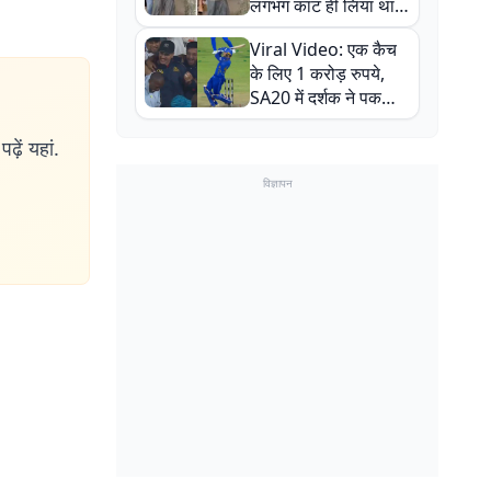
लगभग काट ही लिया था,
न्यूजीलैंड सीरीज से पहले
Viral Video: एक कैच
बाल-बाल बचे
के लिए 1 करोड़ रुपये,
SA20 में दर्शक ने पकड़ा
एक हाथ से गजब का कैच
ढ़ें यहां.
विज्ञापन