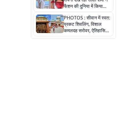
फैशन की दुनिया में किया
कमाल,जानिए बेगूसराय की
PHOTOS : सीवान में स्वत:
बेटी ने कैसे दी अपने सपनों
प्रकट शिवलिंग, विशाल
को उड़ान
कमलदह सरोवर, ऐतिहासिक
महेंद्रनाथ मंदिर और घंटाघर
की कहानी, तस्वीरों में देखिए