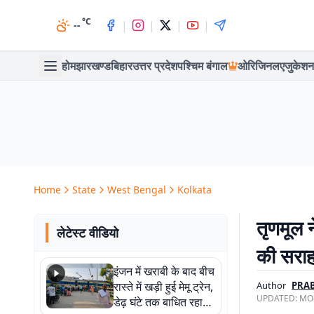
°C
|
|
|
|
--
होम
झारखण्ड
बिहार
उत्तर प्रदेश
पश्चिम बंगाल
ओरिजिनल
एजुकेशन
Home
State
West Bengal
Kolkata
तृणमूल न
लेटेस्ट वीडियो
की सरा
इंजन में खराबी के बाद बीच
रास्ते में खड़ी हुई मेमू ट्रेन,
Author
PRA
UPDATED:
MON
डेढ़ घंटे तक बाधित रहा