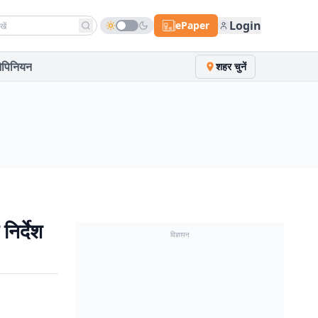
h news
Login
ePaper
पिनियन
शहर चुनें
िर्देश
विज्ञापन