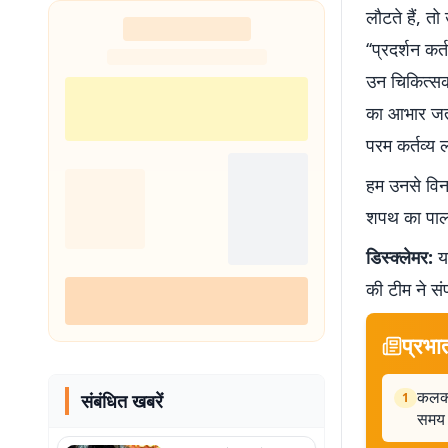
लौटते हैं, त
‘‘प्रदर्शन क
उन चिकित्सको
का आभार जता
परम कर्तव्य 
हम उनसे विनम
शपथ का पालन
डिस्क्लेमर:
यह
की टीम ने सं
प्रभा
कलकत्
संबंधित खबरें
1
समय