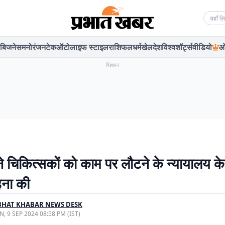
Searc
बिजनेस
मनोरंजन
टेक
ऑटो
लाइफ स्टाइल
राशिफल
धर्म
खेल
देश
विश्व
शॉर्ट्स
वीडियो
ओ
विज्ञापन
े चिकित्सकों को काम पर लौटने के न्यायालय के न
हना की
BHAT KHABAR NEWS DESK
, 9 SEP 2024 08:58 PM (IST)