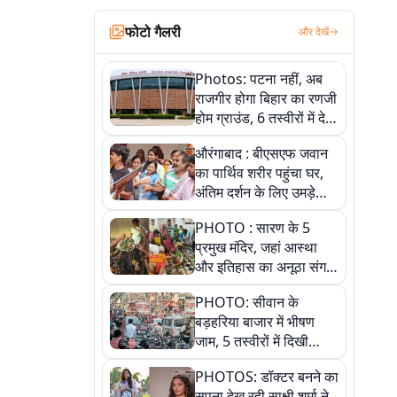
फोटो गैलरी
और देखें
Photos: पटना नहीं, अब
राजगीर होगा बिहार का रणजी
होम ग्राउंड, 6 तस्वीरों में देखें
नए स्टेडियम की पूरी कहानी
औरंगाबाद : बीएसएफ जवान
का पार्थिव शरीर पहुंचा घर,
अंतिम दर्शन के लिए उमड़े
लोग
PHOTO : सारण के 5
प्रमुख मंदिर, जहां आस्था
और इतिहास का अनूठा संगम,
तस्वीरों में जानिए
PHOTO: सीवान के
बड़हरिया बाजार में भीषण
जाम, 5 तस्वीरों में दिखी
अव्यवस्था
PHOTOS: डॉक्टर बनने का
सपना देख रही साक्षी शर्मा ने