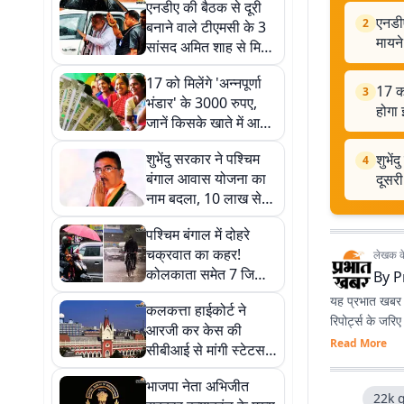
एनडीए की बैठक से दूरी
एनडीए
2
बनाने वाले टीएमसी के 3
मायने
सांसद अमित शाह से मिले,
जानें क्या हैं इसके मायने
17 को मिलेंगे 'अन्नपूर्णा
17 को
3
भंडार' के 3000 रुपए,
होगा 
जानें किसके खाते में आयेंगे
पैसे, किसको करना होगा
शुभेंदु सरकार ने पश्चिम
शुभे
इंतजार
4
बंगाल आवास योजना का
दूसरी
नाम बदला, 10 लाख से
अधिक लाभुकों को मिली
पश्चिम बंगाल में दोहरे
दूसरी किस्त
चक्रवात का कहर!
लेखक के 
कोलकाता समेत 7 जिलों
By
P
में मूसलाधार वर्षा का येलो
यह प्रभात खबर क
कलकत्ता हाईकोर्ट ने
अलर्ट
रिपोर्ट्स के जरि
आरजी कर केस की
Read More
सीबीआई से मांगी स्टेटस
रिपोर्ट, 28 अगस्त तक का
भाजपा नेता अभिजीत
दिया समय
22k g