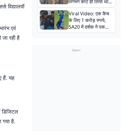
लगभग काट ही लिया था,
से विद्यालयों
न्यूजीलैंड सीरीज से पहले
Viral Video: एक कैच
बाल-बाल बचे
के लिए 1 करोड़ रुपये,
SA20 में दर्शक ने पकड़ा
भारंभ एवं
एक हाथ से गजब का कैच
ी जा रही है
विज्ञापन
 हैं. यह
में डिजिटल
 गया है.