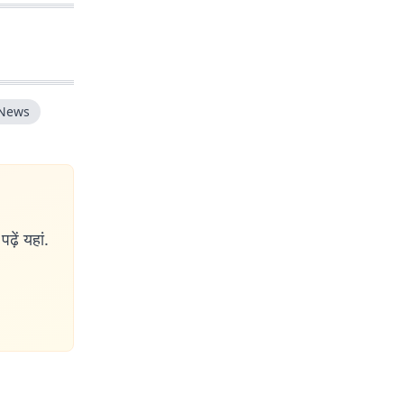
News
ढ़ें यहां.