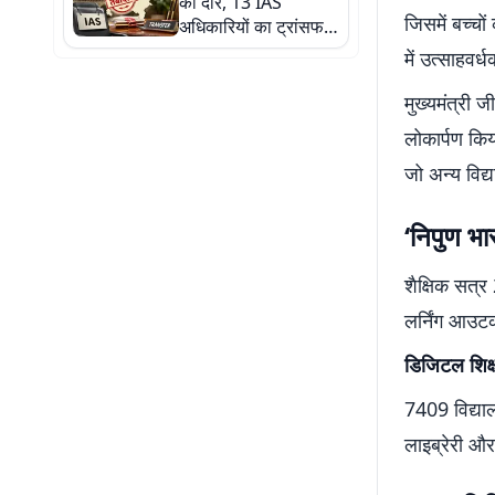
का दौर, 13 IAS
आरोप, भाजपा के दबाव में
जिसमें बच्चो
अधिकारियों का ट्रांसफर,
रद्द की गई अनुमति
जानिए किसे मिली कौन सी
में उत्साहवर्
जिम्मेदारी
मुख्यमंत्री 
लोकार्पण किय
जो अन्य विद्य
‘निपुण भ
शैक्षिक सत्र
लर्निंग आउटकम
डिजिटल शिक्ष
7409 विद्याल
लाइब्रेरी और