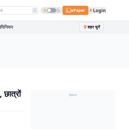
h news
Login
ePaper
पिनियन
शहर चुनें
 छात्रों
विज्ञापन