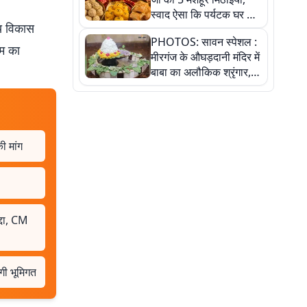
स्वाद ऐसा कि पर्यटक घर ले
य विकास
जाना नहीं भूलते, तस्वीरों में
PHOTOS: सावन स्पेशल :
देखें
रम का
मीरगंज के औघड़दानी मंदिर में
बाबा का अलौकिक श्रृंगार,
तस्वीरों में देखें महादेव के कई
मनमोहक स्वरूप
ी मांग
्दा, CM
ेगी भूमिगत