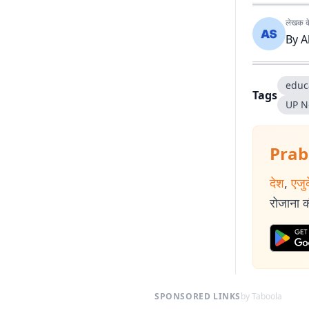
लेखक के 
By
A
educ
Tags
UP N
Prab
देश
,
एजु
रोजाना की
SPONSORED LINKS
by Taboola