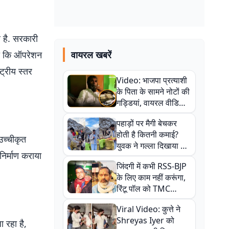
र है. सरकारी
कहा कि ऑपरेशन
वायरल खबरें
ट्रीय स्तर
Video: भाजपा प्रत्याशी
के पिता के सामने नोटों की
गड्डियां, वायरल वीडियो
से राजनीति में उबाल,
पहाड़ों पर मैगी बेचकर
अजित महतो बोले- TMC
होती है कितनी कमाई?
की गंदी चाल
उच्चीकृत
युवक ने गल्ला दिखाया तो
निर्माण कराया
नौकरी वालों के खड़े हो गए
जिंदगी में कभी RSS-BJP
कान
के लिए काम नहीं करूंगा,
रिंटू पॉल को TMC
ऑफिस में ले जाकर पीटा,
Viral Video: कुत्ते ने
Video वायरल
Shreyas Iyer को
 रहा है,