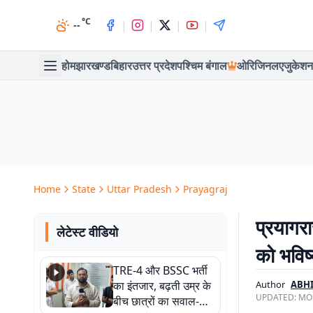
°C
|
|
|
|
--
होम
झारखण्ड
बिहार
उत्तर प्रदेश
पश्चिम बंगाल
ओरिजिनल
एजुकेशन
Home
State
Uttar Pradesh
Prayagraj
प्रयागरा
लेटेस्ट वीडियो
को भविष
TRE-4 और BSSC भर्ती
का इंतजार, बढ़ती उम्र के
Author
ABHI
UPDATED:
MON
बीच छात्रों का सवाल-