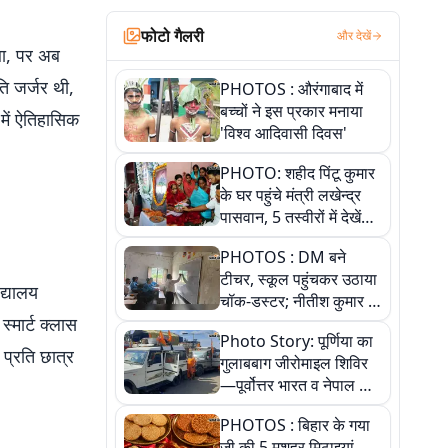
फोटो गैलरी
और देखें
था, पर अब
ति जर्जर थी,
PHOTOS : औरंगाबाद में
बच्चों ने इस प्रकार मनाया
 में ऐतिहासिक
'विश्व आदिवासी दिवस'
PHOTO: शहीद पिंटू कुमार
के घर पहुंचे मंत्री लखेन्द्र
पासवान, 5 तस्वीरों में देखें
उस भावुक पल की पूरी
PHOTOS : DM बने
कहानी
टीचर, स्कूल पहुंचकर उठाया
िद्यालय
चॉक-डस्टर; नीतीश कुमार के
्मार्ट क्लास
इस चहेते अधिकारी को
Photo Story: पूर्णिया का
जानिए
प्रति छात्र
गुलाबबाग जीरोमाइल शिविर
—पूर्वोत्तर भारत व नेपाल के
कांवरियों का प्रमुख सेवा धाम
PHOTOS : बिहार के गया
जी की 5 मशहूर मिठाइयां,