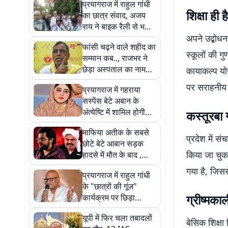
प्रयागराज में राहुल गांधी
शिक्षा ही 
का छात्र संवाद, अजय
राय ने बाइक रैली से भरा
जोश
अपने उद्बोधन
फांसी चढ़ने वाले शहीद का
स्कूलों की ग
सम्मान कब.., राजभर ने
छेड़ा अस्पताल का नाम
कायाकल्प योज
बदलने का मुद्दा, CM योगी
पर सराहनीय 
प्रयागराज में गहराया
से करेंगे मुलाकात
सस्पेंस बेटे अबान के
अंत्येष्टि में शामिल होगी
कस्तूरबा 
शाइस्ता परवीन या रहेगी
माफिया अतीक के सबसे
भूमिगत
प्रदेश में स
छोटे बेटे आबान सड़क
किया जा चुका 
हादसे में मौत के बाद ,
वायरल रील का मामला
गया है, जिसस
प्रयागराज में राहुल गांधी
फिर बना चर्चा का विषय
के "छात्रों की गूंज"
ग्रीष्मक
कार्यक्रम पर छिड़ा
सियासी घमासान, प्रदेश
यूपी में फिर चला तबादलों
अध्यक्ष अजय राय का
बेसिक शिक्षा