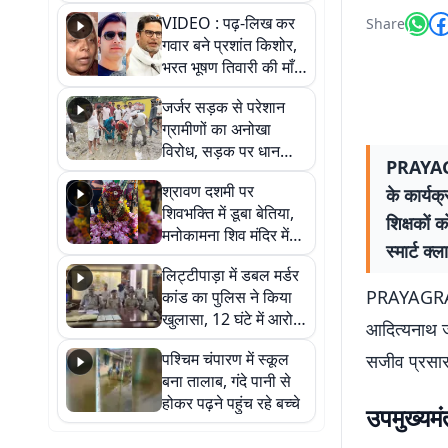
आखिर कब आएगी बहाली?
VIDEO : पढ़-लिख कर
Share
देखें वीडियो
गवार बने प्रशांत किशोर,
भरत भूषण तिवारी की माँ ने
कहा नहीं थी उम्मीद, बेटा
जर्जर सड़क से परेशान
था तो किसी को बोलने की
ग्रामीणों का अनोखा
नहीं थी हिम्मत
विरोध, सड़क पर धान
PRAYAGRA
रोपकर और खाद डालकर
श्रावण दशमी पर
के कार्यक
जताया आक्रोश
शिवभक्ति में डूबा बेतिया,
शिक्षकों 
मनोकामना शिव मंदिर में
स्मार्ट क
हुआ भव्य श्रृंगार
लिट्टीपाड़ा में डबल मर्डर
PRAYAGRAJ 
कांड का पुलिस ने किया
खुलासा, 12 घंटे में आरोपी
आदित्यनाथ जी
गिरफ्तार
पश्चिम चंपारण में स्कूल
सजीव प्रसार
बना तालाब, गंदे पानी से
होकर पढ़ने पहुंच रहे बच्चे
उपमुख्यमं