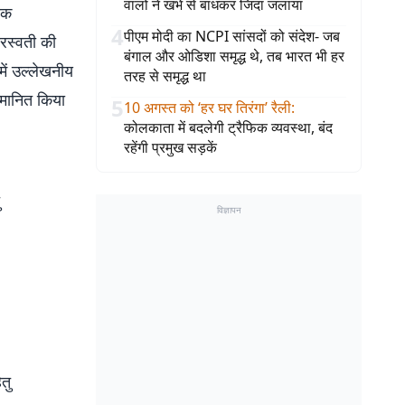
वालों ने खंभे से बांधकर जिंदा जलाया
िक
4
पीएम मोदी का NCPI सांसदों को संदेश- जब
सरस्वती की
बंगाल और ओडिशा समृद्ध थे, तब भारत भी हर
 में उल्लेखनीय
तरह से समृद्ध था
म्मानित किया
5
10 अगस्त को ‘हर घर तिरंगा’ रैली
:
कोलकाता में बदलेगी ट्रैफिक व्यवस्था, बंद
रहेंगी प्रमुख सड़कें
विज्ञापन
तु