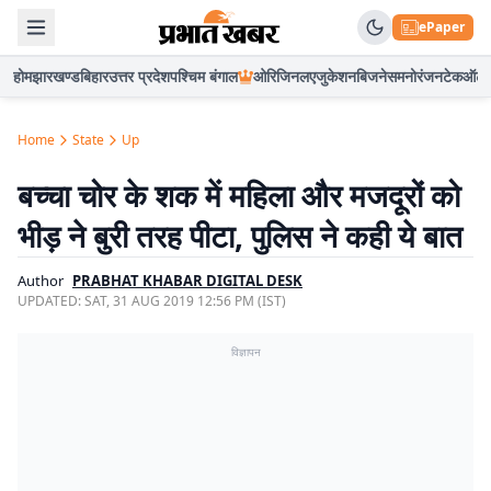
ePaper
होम
झारखण्ड
बिहार
उत्तर प्रदेश
पश्चिम बंगाल
ओरिजिनल
एजुकेशन
बिजनेस
मनोरंजन
टेक
ऑटो
Home
State
Up
बच्चा चोर के शक में महिला और मजदूरों को
भीड़ ने बुरी तरह पीटा, पुलिस ने कही ये बात
Author
PRABHAT KHABAR DIGITAL DESK
UPDATED:
SAT, 31 AUG 2019 12:56 PM (IST)
विज्ञापन