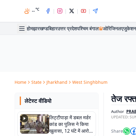
°C
|
|
|
|
--
होम
झारखण्ड
बिहार
उत्तर प्रदेश
पश्चिम बंगाल
ओरिजिनल
एजुकेशन
Home
State
Jharkhand
West Singhbhum
तेज रफ्त
लेटेस्ट वीडियो
Author
PRAB
लिट्टीपाड़ा में डबल मर्डर
UPDATED:
SUN
कांड का पुलिस ने किया
खुलासा, 12 घंटे में आरोपी
Share