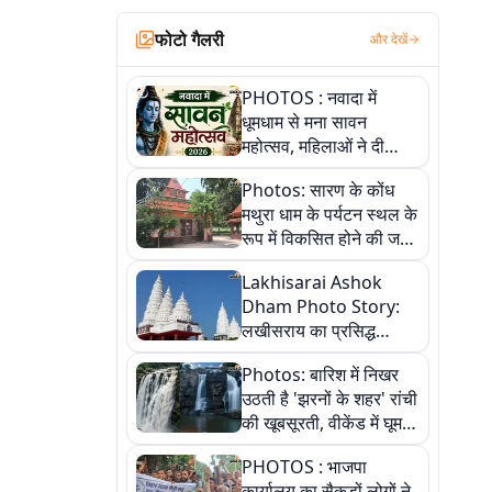
फोटो गैलरी
और देखें
PHOTOS : नवादा में
धूमधाम से मना सावन
महोत्सव, महिलाओं ने दी
सांस्कृतिक प्रस्तुतियां
Photos: सारण के कोंध
मथुरा धाम के पर्यटन स्थल के
रूप में विकसित होने की जगी
आस, 9 तस्वीरों में देखें पूरी
Lakhisarai Ashok
कहानी
Dham Photo Story:
लखीसराय का प्रसिद्ध
अशोक धाम—आस्था,
Photos: बारिश में निखर
श्रृंगार, अनुष्ठान और
उठती है 'झरनों के शहर' रांची
अलौकिक संध्या आरती के
की खूबसूरती, वीकेंड में घूम
विहंगम दृश्य
आएं ये 5 वादियां
PHOTOS : भाजपा
कार्यालय का सैकड़ों लोगों ने