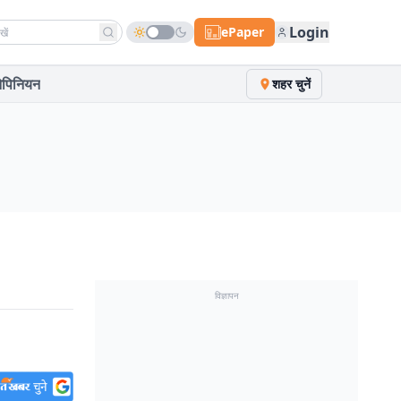
h news
Login
ePaper
पिनियन
शहर चुनें
विज्ञापन