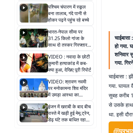
गिरफ्तार
पश्चिम चंपारण में स्कूल
बना तालाब, गंदे पानी से
होकर पढ़ने पहुंच रहे बच्चे
भारत-नेपाल सीमा पर
चाईबासा :
31.25 किलो गांजा के
साथ दो तस्कर गिरफ्तार,
हो गया. घ
नेपाली नंबर की बाइक
शनिवार स
VIDEO : नवादा के छोटी
जब्त
गया. गिर
कुमारी हत्याकांड में कब-
क्या हुआ, देखिए पूरी रिपोर्ट
चाईबासा : झी
VIDEO: श्रावण नवमी
गया. घायल कै
पर मनोकामना शिव मंदिर
में उमड़ा आस्था का
सुबह करीब 10
सैलाब, हर-हर महादेव के
से उसके हाथ,
इंजन में खराबी के बाद बीच
जयघोष से गूंजा परिसर
रास्ते में खड़ी हुई मेमू ट्रेन,
था. इसी दौरा
डेढ़ घंटे तक बाधित रहा
आवागमन
प्रभा