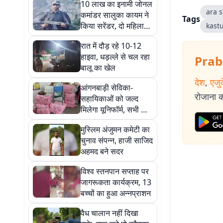
10 लाख का इनामी जोनल
ara s
कमांडर सालुका कायम ने
Tags
किया सरेंडर, दो महिला
kast
माओवादियों ने भी छोड़ा
रात में दौड़ रहे 10-12
हथियार
हाइवा, धड़ल्ले से चल रहा
Prab
बालू का खेल
देश
,
एजु
आंगनबाड़ी सेविका-
रोजाना की
सहायिकाओं को जल्द
मिलेगा यूनिफॉर्म, सभी को
मिलेगा दो-दो सेट
मुस्लिम अंजुमन कमेटी का
चुनाव संपन्न, हाजी साजिद
अहमद बने सदर
विश्व स्तनपान सप्ताह पर
जागरूकता कार्यक्रम, 13
बच्चों का हुआ अन्नप्राशन
वैध चालान नहीं दिखा