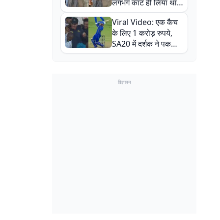
लगभग काट ही लिया था,
न्यूजीलैंड सीरीज से पहले
Viral Video: एक कैच
बाल-बाल बचे
के लिए 1 करोड़ रुपये,
SA20 में दर्शक ने पकड़ा
एक हाथ से गजब का कैच
विज्ञापन