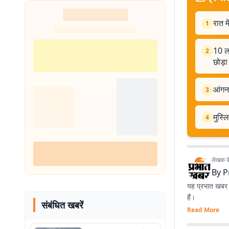
रात म
1
10 ल
2
छोड़
आंगनब
3
मुस्ल
4
लेखक के 
By
P
यह प्रभात खबर क
हैं।
संबंधित खबरें
Read More