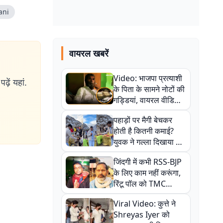
ani
वायरल खबरें
Video: भाजपा प्रत्याशी
ढ़ें यहां.
के पिता के सामने नोटों की
गड्डियां, वायरल वीडियो
से राजनीति में उबाल,
पहाड़ों पर मैगी बेचकर
अजित महतो बोले- TMC
होती है कितनी कमाई?
की गंदी चाल
युवक ने गल्ला दिखाया तो
नौकरी वालों के खड़े हो गए
जिंदगी में कभी RSS-BJP
कान
के लिए काम नहीं करूंगा,
रिंटू पॉल को TMC
ऑफिस में ले जाकर पीटा,
Viral Video: कुत्ते ने
Video वायरल
Shreyas Iyer को