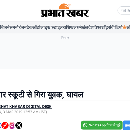
Searc
बिजनेस
मनोरंजन
टेक
ऑटो
लाइफ स्टाइल
राशिफल
धर्म
खेल
देश
विश्व
शॉर्ट्स
वीडियो
ओ
विज्ञापन
ार स्कूटी से गिरा युवक, घायल
HAT KHABAR DIGITAL DESK
, 3 MAR 2019 12:53 AM (IST)