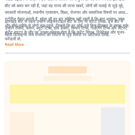
बीट को कवर कर रही हैं, जहां वह राज्य की ताजा खबरें, लोगों की भलाई से जुड़े मुद्दे,
सरकारी योजनाओं, स्थानीय प्रशासन, शिक्षा, रोजगार और सामाजिक विषयों पर आधारित
स्टोरीज तैयार करती हैं. श्वेता की हर बार कोशिश यही रहती है कि बात आसान, साफ
झारखंड बीट से पहले उन्होंने लाइफस्टाइल बीट के लिए भी कंटेंट लिखा. इस बीट में
और सीधे तरीके से लोगों तक पहुंचे, जिससे कि हर कोई उसे बिना दिक्कत के समझ सके.
उन्होंने रेसिपी, फैशन, ब्यूटी टिप्स, होम डेकोर, किचन टिप्स, गार्डनिंग टिप्स और लेटेस्ट
कंटेंट राइटर के तौर पर उनका फोकस होता है कि कंटेंट सिंपल, रिलेटेबल और यूजर-
मेहंदी डिजाइन्स जैसे रोजमर्रा की जिंदगी से जुड़े विषयों पर आर्टिकल लिखे.
फ्रेंडली हो.
Read More