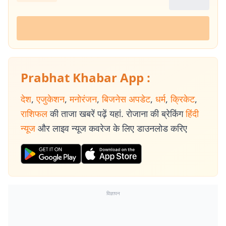
Prabhat Khabar App :
देश
,
एजुकेशन
,
मनोरंजन
,
बिजनेस अपडेट
,
धर्म
,
क्रिकेट
,
राशिफल
की ताजा खबरें पढ़ें यहां. रोजाना की ब्रेकिंग
हिंदी
न्यूज
और लाइव न्यूज कवरेज के लिए डाउनलोड करिए
विज्ञापन