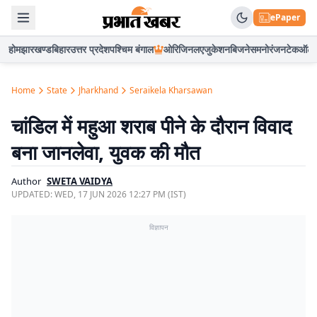
ePaper
होम
झारखण्ड
बिहार
उत्तर प्रदेश
पश्चिम बंगाल
ओरिजिनल
एजुकेशन
बिजनेस
मनोरंजन
टेक
ऑटो
Home
State
Jharkhand
Seraikela Kharsawan
चांडिल में महुआ शराब पीने के दौरान विवाद
बना जानलेवा, युवक की मौत
Author
SWETA VAIDYA
UPDATED:
WED, 17 JUN 2026 12:27 PM (IST)
विज्ञापन