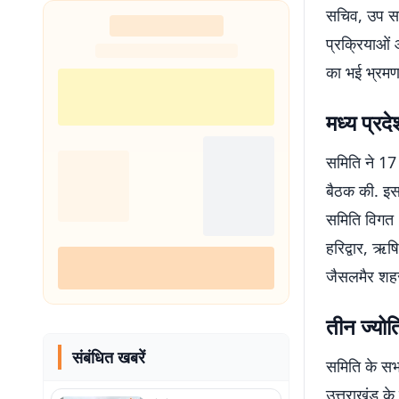
सचिव, उप सचि
प्रक्रियाओं
का भई भ्रमण
मध्य प्रद
समिति ने 17
बैठक की. इस
समिति विगत 10
हरिद्वार, ऋष
जैसलमैर शहर
तीन ज्योति
संबंधित खबरें
समिति के सभा
उत्तराखंड के