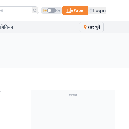
h news
Login
ePaper
पिनियन
शहर चुनें
विज्ञापन