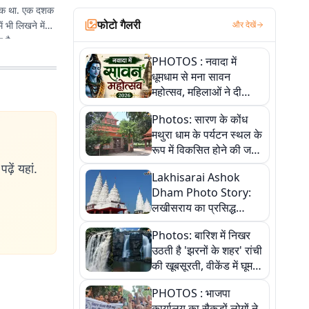
से एक था. एक दशक
फोटो गैलरी
 भी लिखने में
और देखें
 है.
PHOTOS : नवादा में
धूमधाम से मना सावन
महोत्सव, महिलाओं ने दी
सांस्कृतिक प्रस्तुतियां
Photos: सारण के कोंध
मथुरा धाम के पर्यटन स्थल के
रूप में विकसित होने की जगी
आस, 9 तस्वीरों में देखें पूरी
ढ़ें यहां.
Lakhisarai Ashok
कहानी
Dham Photo Story:
लखीसराय का प्रसिद्ध
अशोक धाम—आस्था,
Photos: बारिश में निखर
श्रृंगार, अनुष्ठान और
उठती है 'झरनों के शहर' रांची
अलौकिक संध्या आरती के
की खूबसूरती, वीकेंड में घूम
विहंगम दृश्य
आएं ये 5 वादियां
PHOTOS : भाजपा
कार्यालय का सैकड़ों लोगों ने