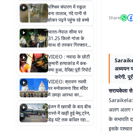
गिरफ्तार
पश्चिम चंपारण में स्कूल
बना तालाब, गंदे पानी से
Share
होकर पढ़ने पहुंच रहे बच्चे
भारत-नेपाल सीमा पर
31.25 किलो गांजा के
साथ दो तस्कर गिरफ्तार,
नेपाली नंबर की बाइक
VIDEO : नवादा के छोटी
जब्त
Saraikel
कुमारी हत्याकांड में कब-
अध्ययन या
क्या हुआ, देखिए पूरी रिपोर्ट
करेगी. पू
VIDEO: श्रावण नवमी
पर मनोकामना शिव मंदिर
सरायकेला से 
में उमड़ा आस्था का
Saraikela: 
सैलाब, हर-हर महादेव के
इंजन में खराबी के बाद बीच
जयघोष से गूंजा परिसर
अलग अलग राज
रास्ते में खड़ी हुई मेमू ट्रेन,
के सभापति द
डेढ़ घंटे तक बाधित रहा
आवागमन
इसके पश्चात