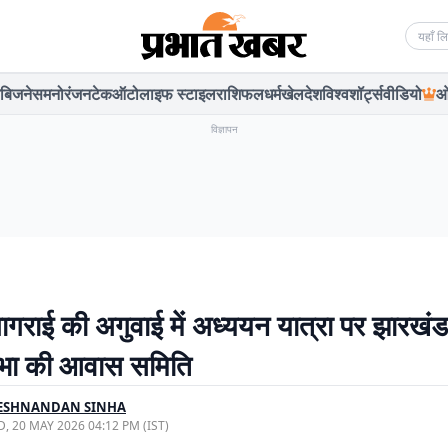
Searc
बिजनेस
मनोरंजन
टेक
ऑटो
लाइफ स्टाइल
राशिफल
धर्म
खेल
देश
विश्व
शॉर्ट्स
वीडियो
ओ
विज्ञापन
गराई की अगुवाई में अध्ययन यात्रा पर झारखंड
भा की आवास समिति
ESHNANDAN SINHA
, 20 MAY 2026 04:12 PM (IST)