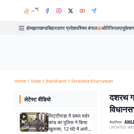
°C
|
|
|
|
--
होम
झारखण्ड
बिहार
उत्तर प्रदेश
पश्चिम बंगाल
ओरिजिनल
एजुकेशन
Home
State
Jharkhand
Seraikela Kharsawan
दशरथ गा
लेटेस्ट वीडियो
विधानस
लिट्टीपाड़ा में डबल मर्डर
कांड का पुलिस ने किया
Author
AML
UPDATED:
WED
खुलासा, 12 घंटे में आरोपी