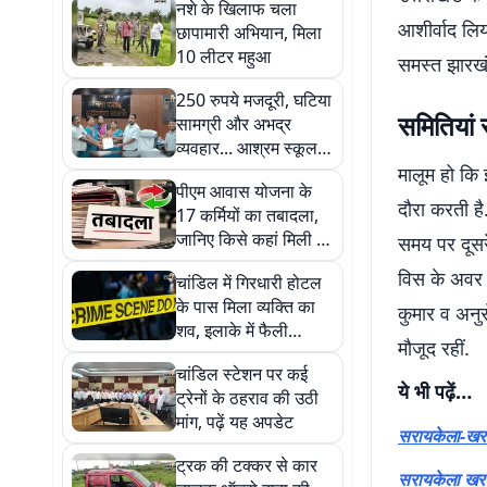
नशे के खिलाफ चला
आशीर्वाद लि
छापामारी अभियान, मिला
10 लीटर महुआ
समस्त झारखंड
250 रुपये मजदूरी, घटिया
समितियां
सामग्री और अभद्र
व्यवहार... आश्रम स्कूल
के निर्माण कार्य पर उठे
मालूम हो कि
पीएम आवास योजना के
गंभीर सवाल
दौरा करती है
17 कर्मियों का तबादला,
जानिए किसे कहां मिली नई
समय पर दूसरे
जिम्मेदारी
विस के अवर 
चांडिल में गिरधारी होटल
के पास मिला व्यक्ति का
कुमार व अनु
शव, इलाके में फैली
मौजूद रहीं.
सनसनी
चांडिल स्टेशन पर कई
ये भी पढ़ें…
ट्रेनों के ठहराव की उठी
मांग, पढ़ें यह अपडेट
सरायकेला-खरसा
ट्रक की टक्कर से कार
सरायकेला खरसा