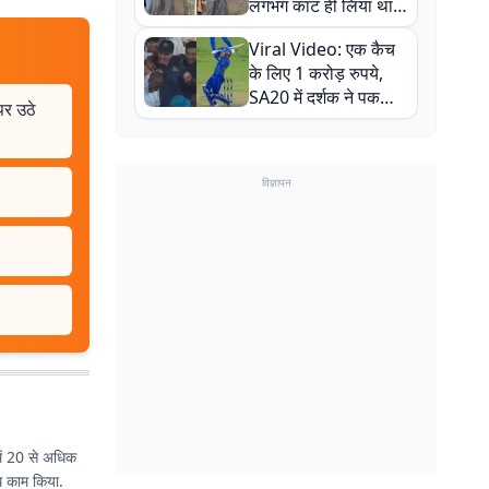
लगभग काट ही लिया था,
न्यूजीलैंड सीरीज से पहले
Viral Video: एक कैच
बाल-बाल बचे
के लिए 1 करोड़ रुपये,
SA20 में दर्शक ने पकड़ा
पर उठे
एक हाथ से गजब का कैच
विज्ञापन
में 20 से अधिक
ाथ काम किया.