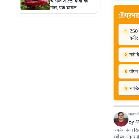
चालक ऑल्टो बाबा की
मौत, एक घायल
प्रभा
250 र
1
गंभी
नशे 
2
पीएम 
3
चांडि
4
लेखक के 
By
अ
अमलेश नंदन सिन्ह
वर्षों का अनुभव 