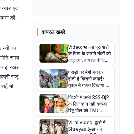
ारखंड एवं
कामना की.
वायरल खबरें
Video: भाजपा प्रत्याशी
ज्यों का
के पिता के सामने नोटों की
 समिति समय-
गड्डियां, वायरल वीडियो
ौरान झारखंड
से राजनीति में उबाल,
पहाड़ों पर मैगी बेचकर
अजित महतो बोले- TMC
कारी राजू
होती है कितनी कमाई?
की गंदी चाल
युवक ने गल्ला दिखाया तो
गराई भी
नौकरी वालों के खड़े हो गए
जिंदगी में कभी RSS-BJP
कान
के लिए काम नहीं करूंगा,
रिंटू पॉल को TMC
ऑफिस में ले जाकर पीटा,
Viral Video: कुत्ते ने
Video वायरल
Shreyas Iyer को