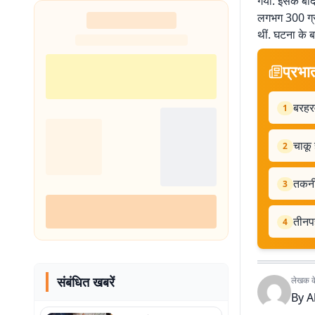
गया. इसके बाद
लगभग 300 ग्रा
थीं. घटना के 
प्रभा
बरहरव
1
चाकू
2
तकनीक
3
तीनपह
4
संबंधित खबरें
लेखक के 
By
A