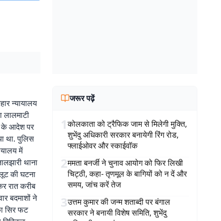
जरूर पढ़ें
यवहार न्यायालय
था लालमाटी
1
कोलकाता को ट्रैफिक जाम से मिलेगी मुक्ति,
य के आदेश पर
शुभेंदु अधिकारी सरकार बनायेगी रिंग रोड,
या था. पुलिस
फ्लाईओवर और स्काईवॉक
यालय में
2
 तालझारी थाना
ममता बनर्जी ने चुनाव आयोग को फिर लिखी
चिट्ठी, कहा- तृणमूल के बागियों को न दें और
 लूट की घटना
समय, जांच करें तेज
 कर रात करीब
ार बदमाशों ने
3
उत्तम कुमार की जन्म शताब्दी पर बंगाल
नका सिर फट
सरकार ने बनायी विशेष समिति, शुभेंदु