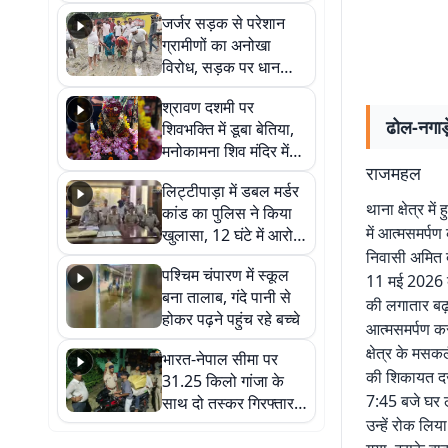
कहा नहीं थी उम्मीद, बेटा
जर्जर सड़क से परेशान
था तो किसी को बोलने की
ग्रामीणों का अनोखा
नहीं थी हिम्मत
विरोध, सड़क पर धान
रोपकर और खाद डालकर
श्रावण दशमी पर
जताया आक्रोश
ढोल-नगाड़
शिवभक्ति में डूबा बेतिया,
मनोकामना शिव मंदिर में
राजमहल
हुआ भव्य श्रृंगार
लिट्टीपाड़ा में डबल मर्डर
थाना क्षेत्र म
कांड का पुलिस ने किया
में आत्मसमर्प
खुलासा, 12 घंटे में आरोपी
गिरफ्तार
निवासी अमित द
पश्चिम चंपारण में स्कूल
11 मई 2026 को
बना तालाब, गंदे पानी से
की लगातार बढ़
होकर पढ़ने पहुंच रहे बच्चे
आत्मसमर्पण कर
क्षेत्र के मस
भारत-नेपाल सीमा पर
की शिकायत दर्
31.25 किलो गांजा के
7:45 बजे घर ल
साथ दो तस्कर गिरफ्तार,
नेपाली नंबर की बाइक
उन्हें रोक लि
जब्त