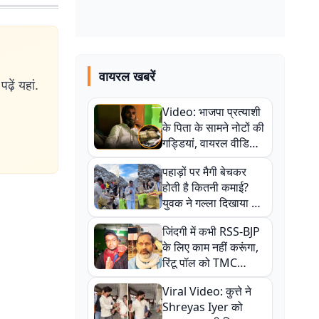
वायरल खबरें
ढ़ें यहां.
Video: भाजपा प्रत्याशी
के पिता के सामने नोटों की
गड्डियां, वायरल वीडियो
से राजनीति में उबाल,
पहाड़ों पर मैगी बेचकर
अजित महतो बोले- TMC
होती है कितनी कमाई?
की गंदी चाल
युवक ने गल्ला दिखाया तो
नौकरी वालों के खड़े हो गए
जिंदगी में कभी RSS-BJP
कान
के लिए काम नहीं करूंगा,
रिंटू पॉल को TMC
ऑफिस में ले जाकर पीटा,
Viral Video: कुत्ते ने
Video वायरल
Shreyas Iyer को