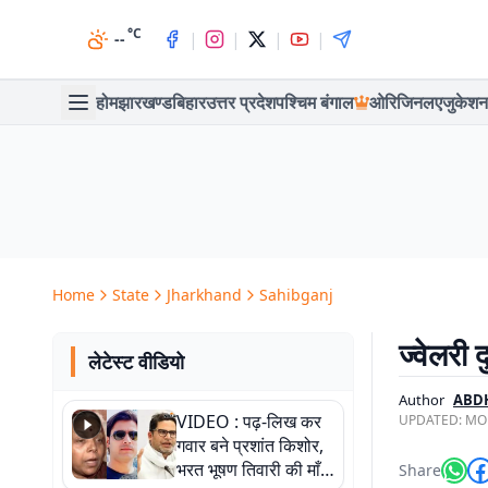
°C
|
|
|
|
--
होम
झारखण्ड
बिहार
उत्तर प्रदेश
पश्चिम बंगाल
ओरिजिनल
एजुकेशन
Home
State
Jharkhand
Sahibganj
ज्वेलरी 
लेटेस्ट वीडियो
Author
ABD
VIDEO : पढ़-लिख कर
UPDATED:
MON
गवार बने प्रशांत किशोर,
भरत भूषण तिवारी की माँ ने
Share