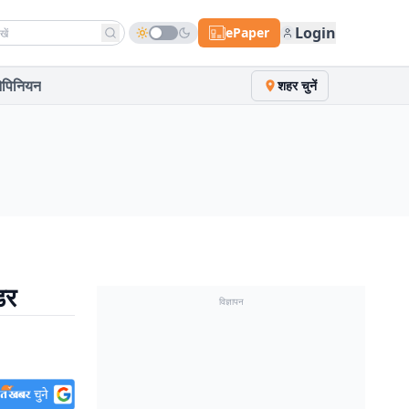
h news
Login
ePaper
पिनियन
शहर चुनें
डर
विज्ञापन