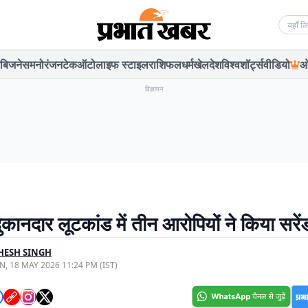
Searc
बिजनेस
मनोरंजन
टेक
ऑटो
लाइफ स्टाइल
राशिफल
धर्म
खेल
देश
विश्व
शॉर्ट्स
वीडियो
ओ
विज्ञापन
दुकानदार लूटकांड में तीन आरोपियों ने किया सरें
HESH SINGH
, 18 MAY 2026 11:24 PM (IST)