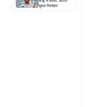
चाकू से हमला, आरोपी
युवक गिरफ्तार