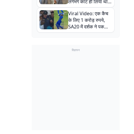
लगभग काट ही लिया था,
न्यूजीलैंड सीरीज से पहले
Viral Video: एक कैच
बाल-बाल बचे
के लिए 1 करोड़ रुपये,
SA20 में दर्शक ने पकड़ा
एक हाथ से गजब का कैच
विज्ञापन