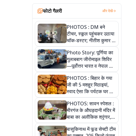
फोटो गैलरी
और देखें
PHOTOS : DM बने
टीचर, स्कूल पहुंचकर उठाया
चॉक-डस्टर; नीतीश कुमार के
इस चहेते अधिकारी को
Photo Story: पूर्णिया का
जानिए
गुलाबबाग जीरोमाइल शिविर
—पूर्वोत्तर भारत व नेपाल के
कांवरियों का प्रमुख सेवा धाम
PHOTOS : बिहार के गया
जी की 5 मशहूर मिठाइयां,
स्वाद ऐसा कि पर्यटक घर ले
जाना नहीं भूलते, तस्वीरों में
PHOTOS: सावन स्पेशल :
देखें
मीरगंज के औघड़दानी मंदिर में
बाबा का अलौकिक श्रृंगार,
तस्वीरों में देखें महादेव के कई
बासुकिनाथ में फूड सेफ्टी टीम
मनमोहक स्वरूप
का एक्शन, 205 किलो फंगस