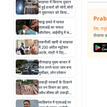
बरहरवा में किराना दुकान
में हुई हजारों की चोरी,चोरों
ने दुकानदार को किया
Prab
घायल
चाकू हमले में घायल
एएसआई का सफल
देश
,
एजु
ऑपरेशन, आईसीयू में चल
रोजाना की
रहा इलाज
तकनीकी खामी से बरहरवा
में 200 अपील म्यूटेशन
अटके, मंत्री ने दिए
समाधान के निर्देश
तीनपहाड़ मुख्य बाजार में
रोज लगने वाला जाम बना
मुसीबत, लोग परेशान
लकड़ी तस्करों के ठिकाने
पर वन विभाग का छापा,
अवैध शीशम की लकड़ी
बरामद
साहिबगंज में एएसआई पर