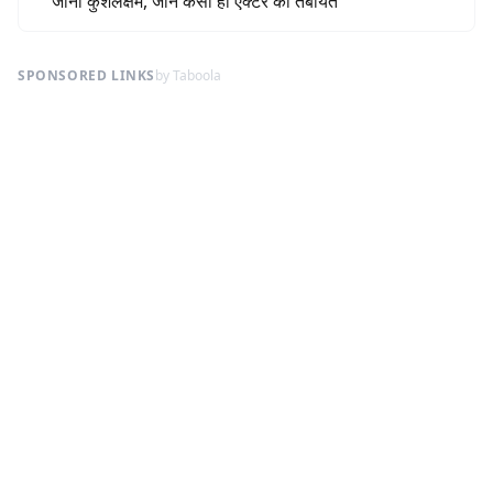
जाना कुशलक्षेम, जानें कैसी ही एक्टर की तबीयत
SPONSORED LINKS
by Taboola