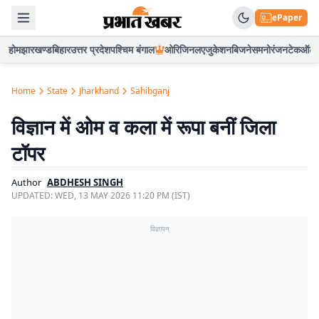
ePaper
होम
झारखण्ड
बिहार
उत्तर प्रदेश
पश्चिम बंगाल
ओरिजिनल
एजुकेशन
बिजनेस
मनोरंजन
टेक
ऑटो
Home
State
Jharkhand
Sahibganj
विज्ञान में ओम व कला में रूपा बनीं जिला
टॉपर
Author
ABDHESH SINGH
UPDATED:
WED, 13 MAY 2026 11:20 PM (IST)
विज्ञापन