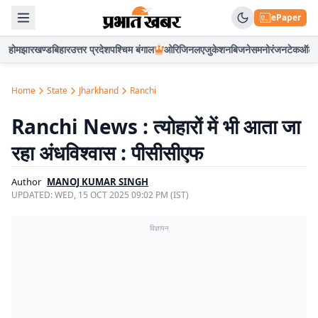
ePaper
होम
झारखण्ड
बिहार
उत्तर प्रदेश
पश्चिम बंगाल
ओरिजिनल
एजुकेशन
बिजनेस
मनोरंजन
टेक
ऑटो
Home
State
Jharkhand
Ranchi
Ranchi News : त्योहारों में भी आता जा
रहा अंधविश्वास : पीसीसीएफ
Author
MANOJ KUMAR SINGH
UPDATED:
WED, 15 OCT 2025 09:02 PM (IST)
विज्ञापन