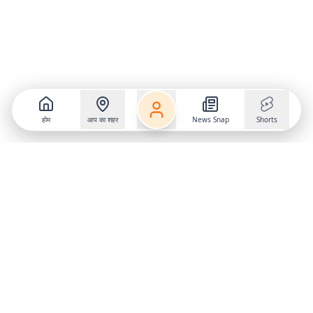
होम
आप का शहर
News Snap
Shorts
Follow us on
X
Download Mobile App