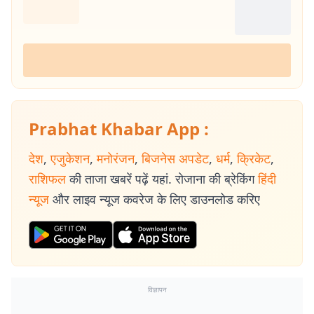
(Credibility Signal) : तीन दशकों से अधिक की निरंतर रिपोर्टिंग, विशेष और
दीर्घकालिक कवरेज का अनुभव तथा तथ्यपरक पत्रकारिता के प्रति प्रतिबद्धता ने
मिथिलेश झा को पश्चिम बंगाल और पूर्वी भारत के लिए एक भरोसेमंद और प्रामाणिक
पत्रकार के रूप में स्थापित किया है.
Prabhat Khabar App :
देश
,
एजुकेशन
,
मनोरंजन
,
बिजनेस अपडेट
,
धर्म
,
क्रिकेट
,
राशिफल
की ताजा खबरें पढ़ें यहां. रोजाना की ब्रेकिंग
हिंदी
न्यूज
और लाइव न्यूज कवरेज के लिए डाउनलोड करिए
विज्ञापन