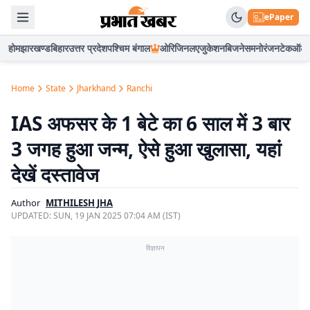
ePaper
होम
झारखण्ड
बिहार
उत्तर प्रदेश
पश्चिम बंगाल
ओरिजिनल
एजुकेशन
बिजनेस
मनोरंजन
टेक
ऑटो
Home
State
Jharkhand
Ranchi
IAS अफसर के 1 बेटे का 6 साल में 3 बार
3 जगह हुआ जन्म, ऐसे हुआ खुलासा, यहां
देखें दस्तावेज
Author
MITHILESH JHA
UPDATED:
SUN, 19 JAN 2025 07:04 AM (IST)
विज्ञापन