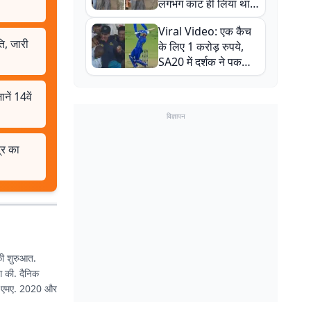
लगभग काट ही लिया था,
न्यूजीलैंड सीरीज से पहले
Viral Video: एक कैच
बाल-बाल बचे
ि, जारी
के लिए 1 करोड़ रुपये,
SA20 में दर्शक ने पकड़ा
एक हाथ से गजब का कैच
ें 14वें
विज्ञापन
्र का
 की शुरुआत.
ंग की. दैनिक
में एमए. 2020 और