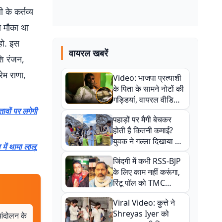
 के कर्तव्य
ा मौका था
हो. इस
वायरल खबरें
शि रंजन,
ेम राणा,
Video: भाजपा प्रत्याशी
के पिता के सामने नोटों की
गड्डियां, वायरल वीडियो
से राजनीति में उबाल,
ावों पर लगेगी
पहाड़ों पर मैगी बेचकर
अजित महतो बोले- TMC
होती है कितनी कमाई?
की गंदी चाल
युवक ने गल्ला दिखाया तो
ें थामा लालू
नौकरी वालों के खड़े हो गए
जिंदगी में कभी RSS-BJP
कान
के लिए काम नहीं करूंगा,
रिंटू पॉल को TMC
ऑफिस में ले जाकर पीटा,
Viral Video: कुत्ते ने
Video वायरल
Shreyas Iyer को
आंदोलन के