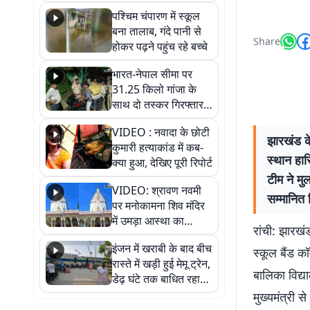
गिरफ्तार
पश्चिम चंपारण में स्कूल
बना तालाब, गंदे पानी से
Share
होकर पढ़ने पहुंच रहे बच्चे
भारत-नेपाल सीमा पर
31.25 किलो गांजा के
साथ दो तस्कर गिरफ्तार,
नेपाली नंबर की बाइक
VIDEO : नवादा के छोटी
जब्त
झारखंड के
कुमारी हत्याकांड में कब-
स्थान हास
क्या हुआ, देखिए पूरी रिपोर्ट
टीम ने मु
VIDEO: श्रावण नवमी
सम्मानित 
पर मनोकामना शिव मंदिर
में उमड़ा आस्था का
रांची: झारख
सैलाब, हर-हर महादेव के
इंजन में खराबी के बाद बीच
जयघोष से गूंजा परिसर
स्कूल बैंड क
रास्ते में खड़ी हुई मेमू ट्रेन,
बालिका विद्या
डेढ़ घंटे तक बाधित रहा
आवागमन
मुख्यमंत्री स