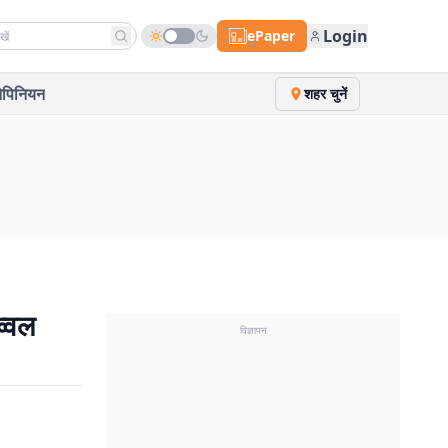
h news
Login
ePaper
पिनियन
शहर चुनें
व्वल
विज्ञापन