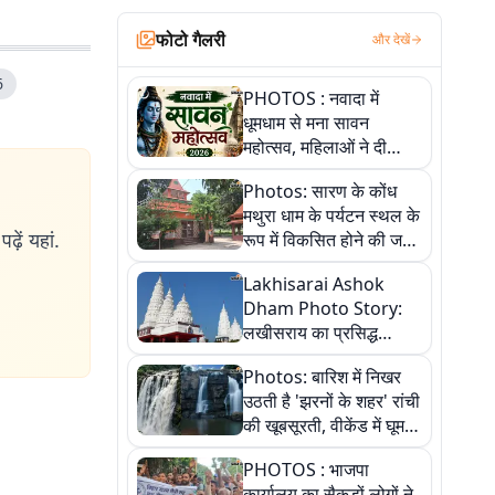
फोटो गैलरी
और देखें
6
PHOTOS : नवादा में
धूमधाम से मना सावन
महोत्सव, महिलाओं ने दी
सांस्कृतिक प्रस्तुतियां
Photos: सारण के कोंध
मथुरा धाम के पर्यटन स्थल के
ढ़ें यहां.
रूप में विकसित होने की जगी
आस, 9 तस्वीरों में देखें पूरी
Lakhisarai Ashok
कहानी
Dham Photo Story:
लखीसराय का प्रसिद्ध
अशोक धाम—आस्था,
Photos: बारिश में निखर
श्रृंगार, अनुष्ठान और
उठती है 'झरनों के शहर' रांची
अलौकिक संध्या आरती के
की खूबसूरती, वीकेंड में घूम
विहंगम दृश्य
आएं ये 5 वादियां
PHOTOS : भाजपा
कार्यालय का सैकड़ों लोगों ने