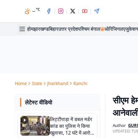
°C
|
|
|
|
--
होम
झारखण्ड
बिहार
उत्तर प्रदेश
पश्चिम बंगाल
ओरिजिनल
एजुकेशन
Home
State
Jharkhand
Ranchi
सीएम हेम
लेटेस्ट वीडियो
आनेवाली
लिट्टीपाड़ा में डबल मर्डर
कांड का पुलिस ने किया
Author
GUR
UPDATED:
TUE
खुलासा, 12 घंटे में आरोपी