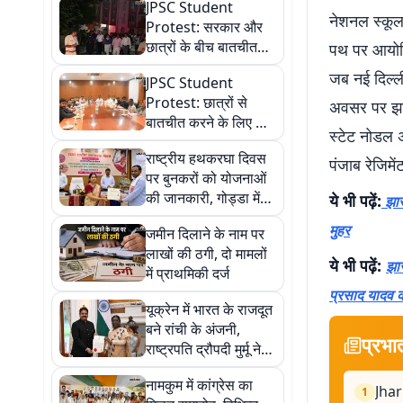
JPSC Student
नेशनल स्कूल 
Protest: सरकार और
छात्रों के बीच बातचीत
पथ पर आयोजि
खत्म, नहीं बनी सहमति,
जब नई दिल्ली
JPSC Student
जारी रहेगा आंदोलन
Protest: छात्रों से
अवसर पर झारख
बातचीत करने के लिए कैसे
स्टेट नोडल 
तैयार हुई सरकार? जानें
राष्ट्रीय हथकरघा दिवस
14वें दिन कैसे खुला रास्ता
पंजाब रेजिमे
पर बुनकरों को योजनाओं
की जानकारी, गोड्डा में
ये भी पढ़ें:
झारख
प्रशिक्षण केंद्र का
मुहर
जमीन दिलाने के नाम पर
उद्घाटन
लाखों की ठगी, दो मामलों
ये भी पढ़ें:
झार
में प्राथमिकी दर्ज
प्रसाद यादव क
यूक्रेन में भारत के राजदूत
बने रांची के अंजनी,
प्रभा
राष्ट्रपति द्रौपदी मुर्मू ने
सौंपा नियुक्ति पत्र
नामकुम में कांग्रेस का
Jhar
1