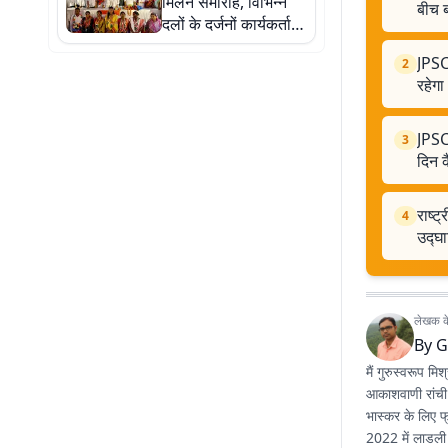
मिलन समारोह, विभिन्न
बीच ब
दलों के दर्जनों कार्यकर्ता
पार्टी में शामिल
JPSC
2
रहेग
JPSC 
3
दिन क
राष्ट
4
उद्घ
लेखक के 
By
G
मैं गुरुस्वरूप म
आकाशवाणी रांची म
भास्कर के लिए फ
2022 में लाडली 