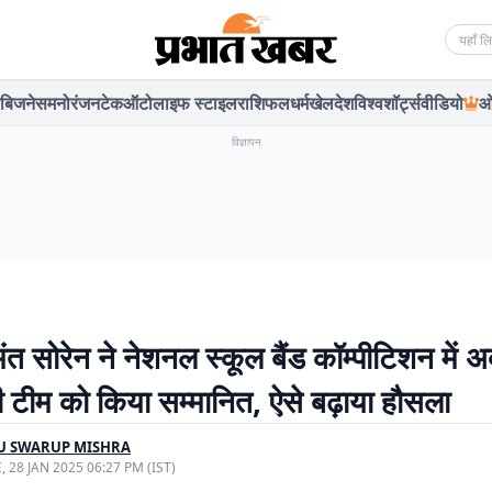
Searc
बिजनेस
मनोरंजन
टेक
ऑटो
लाइफ स्टाइल
राशिफल
धर्म
खेल
देश
विश्व
शॉर्ट्स
वीडियो
ओ
विज्ञापन
ंत सोरेन ने नेशनल स्कूल बैंड कॉम्पीटिशन में अ
 टीम को किया सम्मानित, ऐसे बढ़ाया हौसला
U SWARUP MISHRA
, 28 JAN 2025 06:27 PM (IST)