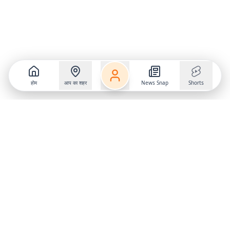
होम
आप का शहर
News Snap
Shorts
Follow us on
X
Download Mobile App