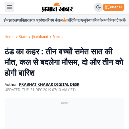
ePaper
होम
झारखण्ड
बिहार
उत्तर प्रदेश
पश्चिम बंगाल
ओरिजिनल
एजुकेशन
बिजनेस
मनोरंजन
टेक
ऑटो
Home
State
Jharkhand
Ranchi
ठंड का कहर : तीन बच्चों समेत सात की
मौत, कल से बदलेगा मौसम, दो और तीन को
होगी बारिश
Author
PRABHAT KHABAR DIGITAL DESK
UPDATED:
TUE, 31 DEC 2019 07:13 AM (IST)
विज्ञापन