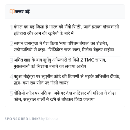
जरूर पढ़ें
1
बंगाल का यह जिला है भारत की ‘मैंगो सिटी’, जानें इसका गौरवशाली
इतिहास और आम की खूबियों के बारे में
2
स्वपन दासगुप्ता ने पेश किया ‘नया पश्चिम बंगाल’ का रोडमैप,
उद्योगपतियों से कहा- ‘सिंडिकेट राज’ खत्म, मिलेगा बेहतर माहौल
3
अमित शाह के बाद शुभेंदु अधिकारी से मिले 2 TMC सांसद,
मुसलमानों को निशाना बनाने का लगाया आरोप
4
महुआ मोईत्रा पर सुप्रीम कोर्ट की टिप्पणी से भड़के अभिजीत दीपके,
पूछा- क्या सब सीने पर गोली खायें?
5
वीडियो कॉल पर पति का अफेयर देख कटिहार की महिला ने तोड़ा
फोन, ससुराल वालों ने खंभे से बांधकर जिंदा जलाया
SPONSORED LINKS
by Taboola