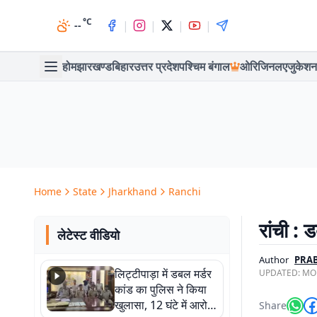
°C
|
|
|
|
--
होम
झारखण्ड
बिहार
उत्तर प्रदेश
पश्चिम बंगाल
ओरिजिनल
एजुकेशन
Home
State
Jharkhand
Ranchi
रांची : 
लेटेस्ट वीडियो
Author
PRAB
लिट्टीपाड़ा में डबल मर्डर
UPDATED:
MON
कांड का पुलिस ने किया
खुलासा, 12 घंटे में आरोपी
Share