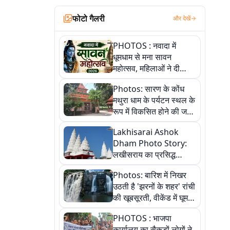
फोटो गैलरी
और देखें
PHOTOS : नवादा में
धूमधाम से मना सावन
महोत्सव, महिलाओं ने दी
सांस्कृतिक प्रस्तुतियां
Photos: सारण के कोंध
मथुरा धाम के पर्यटन स्थल के
रूप में विकसित होने की जगी
आस, 9 तस्वीरों में देखें पूरी
Lakhisarai Ashok
कहानी
Dham Photo Story:
लखीसराय का प्रसिद्ध
अशोक धाम—आस्था,
Photos: बारिश में निखर
श्रृंगार, अनुष्ठान और
उठती है 'झरनों के शहर' रांची
अलौकिक संध्या आरती के
की खूबसूरती, वीकेंड में घूम
विहंगम दृश्य
आएं ये 5 वादियां
PHOTOS : भाजपा
कार्यालय का सैकड़ों लोगों ने