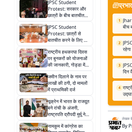
JPSC Student
प्रभा
Protest: सरकार और
छात्रों के बीच बातचीत
Jhar
1
खत्म, नहीं बनी सहमति,
बीच ब
JPSC Student
जारी रहेगा आंदोलन
Protest: छात्रों से
बातचीत करने के लिए कैसे
JPSC
2
तैयार हुई सरकार? जानें
रहेग
राष्ट्रीय हथकरघा दिवस
14वें दिन कैसे खुला रास्ता
पर बुनकरों को योजनाओं
की जानकारी, गोड्डा में
JPSC 
3
प्रशिक्षण केंद्र का
दिन क
जमीन दिलाने के नाम पर
उद्घाटन
लाखों की ठगी, दो मामलों
राष्ट
4
में प्राथमिकी दर्ज
उद्घ
यूक्रेन में भारत के राजदूत
बने रांची के अंजनी,
राष्ट्रपति द्रौपदी मुर्मू ने
लेखक के 
सौंपा नियुक्ति पत्र
By
P
नामकुम में कांग्रेस का