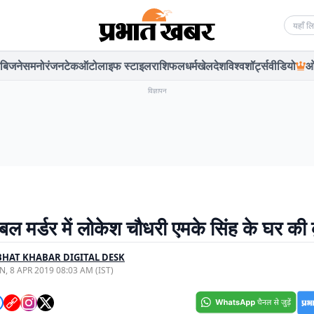
Searc
बिजनेस
मनोरंजन
टेक
ऑटो
लाइफ स्टाइल
राशिफल
धर्म
खेल
देश
विश्व
शॉर्ट्स
वीडियो
ओ
विज्ञापन
डबल मर्डर में लोकेश चौधरी एमके सिंह के घर की क
HAT KHABAR DIGITAL DESK
, 8 APR 2019 08:03 AM (IST)