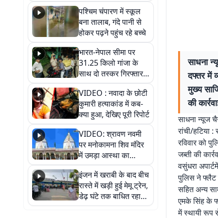
गिरफ्तार
पश्चिम चंपारण में स्कूल
बना तालाब, गंदे पानी से
होकर पढ़ने पहुंच रहे बच्चे
भारत-नेपाल सीमा पर
साधना न्य
31.25 किलो गांजा के
साथ दो तस्कर गिरफ्तार,
दफ्तर में
नेपाली नंबर की बाइक
मुख्य साज
VIDEO : नवादा के छोटी
जब्त
की कार्रव
कुमारी हत्याकांड में कब-
क्या हुआ, देखिए पूरी रिपोर्ट
साधना न्यूज चै
रांची/हटिया : 
VIDEO: श्रावण नवमी
रविवार को पुल
पर मनोकामना शिव मंदिर
जब्ती की कार्
में उमड़ा आस्था का
सैलाब, हर-हर महादेव के
वसुंधरा अपार्ट
इंजन में खराबी के बाद बीच
जयघोष से गूंजा परिसर
पुलिस ने फ्लैट
रास्ते में खड़ी हुई मेमू ट्रेन,
सहित अन्य सामा
डेढ़ घंटे तक बाधित रहा
एमके सिंह के फ
आवागमन
में स्थायी रूप