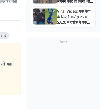
लगभग काट ही लिया था,
प्रकाशित होती
न्यूजीलैंड सीरीज से पहले
Viral Video: एक कैच
बाल-बाल बचे
के लिए 1 करोड़ रुपये,
SA20 में दर्शक ने पकड़ा
एक हाथ से गजब का कैच
ment
विज्ञापन
ढ़ें यहां.