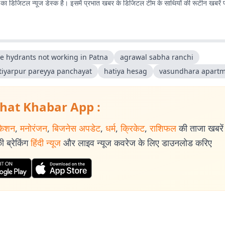
ा डिजिटल न्यूज डेस्क है। इसमें प्रभात खबर के डिजिटल टीम के साथियों की रूटीन खबरें 
re hydrants not working in Patna
agrawal sabha ranchi
tiyarpur pareyya panchayat
hatiya hesag
vasundhara apart
hat Khabar App :
केशन
,
मनोरंजन
,
बिजनेस अपडेट
,
धर्म
,
क्रिकेट
,
राशिफल
की ताजा खबरें प
 ब्रेकिंग
हिंदी न्यूज
और लाइव न्यूज कवरेज के लिए डाउनलोड करिए