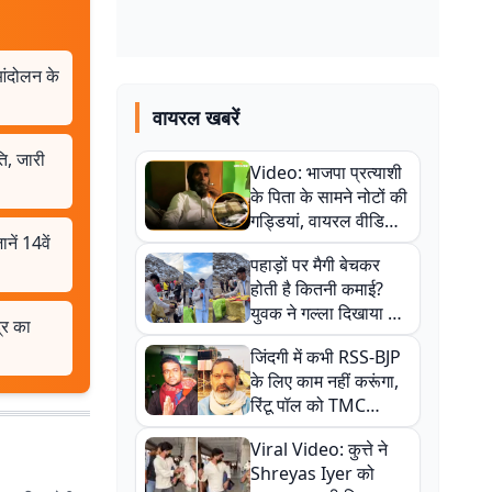
आंदोलन के
वायरल खबरें
ि, जारी
Video: भाजपा प्रत्याशी
के पिता के सामने नोटों की
गड्डियां, वायरल वीडियो
ें 14वें
से राजनीति में उबाल,
पहाड़ों पर मैगी बेचकर
अजित महतो बोले- TMC
होती है कितनी कमाई?
की गंदी चाल
युवक ने गल्ला दिखाया तो
्र का
नौकरी वालों के खड़े हो गए
जिंदगी में कभी RSS-BJP
कान
के लिए काम नहीं करूंगा,
रिंटू पॉल को TMC
ऑफिस में ले जाकर पीटा,
Viral Video: कुत्ते ने
Video वायरल
Shreyas Iyer को