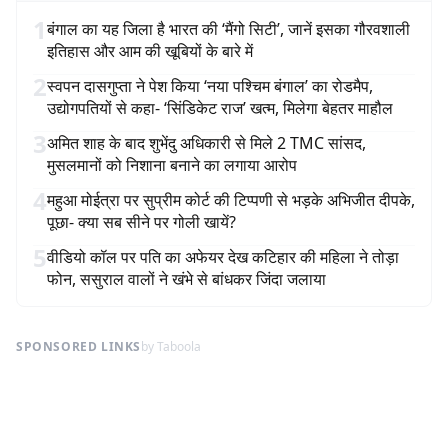
1
बंगाल का यह जिला है भारत की ‘मैंगो सिटी’, जानें इसका गौरवशाली
इतिहास और आम की खूबियों के बारे में
2
स्वपन दासगुप्ता ने पेश किया ‘नया पश्चिम बंगाल’ का रोडमैप,
उद्योगपतियों से कहा- ‘सिंडिकेट राज’ खत्म, मिलेगा बेहतर माहौल
3
अमित शाह के बाद शुभेंदु अधिकारी से मिले 2 TMC सांसद,
मुसलमानों को निशाना बनाने का लगाया आरोप
4
महुआ मोईत्रा पर सुप्रीम कोर्ट की टिप्पणी से भड़के अभिजीत दीपके,
पूछा- क्या सब सीने पर गोली खायें?
5
वीडियो कॉल पर पति का अफेयर देख कटिहार की महिला ने तोड़ा
फोन, ससुराल वालों ने खंभे से बांधकर जिंदा जलाया
SPONSORED LINKS
by Taboola