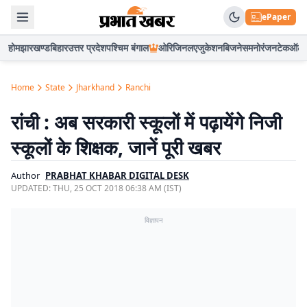
ePaper
होम
झारखण्ड
बिहार
उत्तर प्रदेश
पश्चिम बंगाल
ओरिजिनल
एजुकेशन
बिजनेस
मनोरंजन
टेक
ऑटो
Home
State
Jharkhand
Ranchi
रांची : अब सरकारी स्कूलों में पढ़ायेंगे निजी
स्कूलों के शिक्षक, जानें पूरी खबर
Author
PRABHAT KHABAR DIGITAL DESK
UPDATED:
THU, 25 OCT 2018 06:38 AM (IST)
विज्ञापन