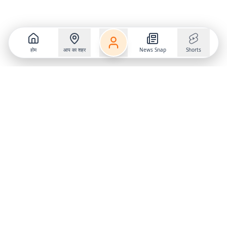
होम
आप का शहर
News Snap
Shorts
Follow us on
X
Download Mobile App
State
›
Jharkhand
›