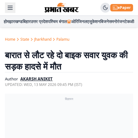
ePaper
होम
झारखण्ड
बिहार
उत्तर प्रदेश
पश्चिम बंगाल
ओरिजिनल
एजुकेशन
बिजनेस
मनोरंजन
टेक
ऑटो
Home
State
Jharkhand
Palamu
बारात से लौट रहे दो बाइक सवार युवक की
सड़क हादसे में मौत
Author
AKARSH ANIKET
UPDATED:
WED, 13 MAY 2026 09:45 PM (IST)
विज्ञापन