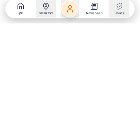
होम
आप का शहर
News Snap
Shorts
Follow us on
X
Download Mobile App
State
›
Jharkhand
›
Hindi News
Gumla News
Bihar News
Dumka News
Delhi News
Ranchi News