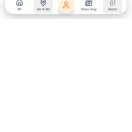
होम
आप का शहर
News Snap
Shorts
Follow us on
X
Download Mobile App
State
›
Jharkhand
›
Hindi News
Gumla News
Bihar News
Dumka News
Delhi News
Ranchi News