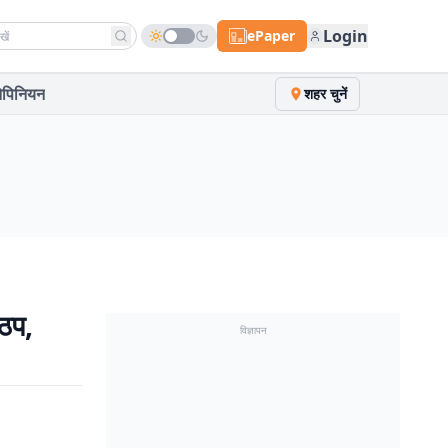
h news
Login
ePaper
पिनियन
शहर चुनें
 ठप,
विज्ञापन