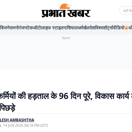
Searc
बिजनेस
मनोरंजन
टेक
ऑटो
लाइफ स्टाइल
राशिफल
धर्म
खेल
देश
विश्व
शॉर्ट्स
वीडियो
ओ
विज्ञापन
र्मियों की हड़ताल के 96 दिन पूरे, विकास कार्य
 पिछड़े
ILESH AMBASHTHA
, 14 JUN 2026 08:18 PM (IST)