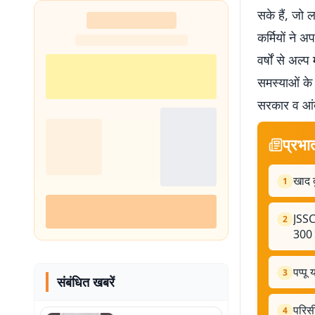
सके हैं, जो 
कर्मियों ने 
वर्षों से अल
समस्याओं के 
सरकार व आंद
प्रभा
खाद द
1
JSSC
2
300 य
पप्पू
3
संबंधित खबरें
परिस
4