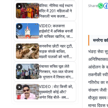
जैसमीन लंबोरिया का बड़ा
बेतिया: नीमिया माई स्थान
Share
बयान
मंदिर में 201 महिलाओं ने
निकाली भव्य कलश
शोभायात्रा, शिवलिंग
VIDEO: कलकत्ता
प्राण-प्रतिष्ठा महोत्सव
हाईकोर्ट में अभिषेक बनर्जी
शुरू
की याचिका खारिज, जानें
मनरेगा कर्
क्या है पूरा मामला
सनसरैया छोटी नहर टूटी,
भंडरा़ सेवा 
सड़क संपर्क बाधित,
मछली पालकों को भारी
अनिश्चितकाली
नुकसान
पंचायत सचिव घूस लेते
आंदोलन के का
गिरफ्तार, नल-जल योजना
तकनीकी स्वीक
के भुगतान में रिश्वत मांगना
गतिरोध का स
पड़ा भारी
VIDEO : वोट किसी को,
संरक्षण जैसी
मुख्यमंत्री कोई और?
अनंत सिंह बोले- अब
मौजूदा समय 
जनता हर चुनाव में देगी
मानव दिवस स
जवाब