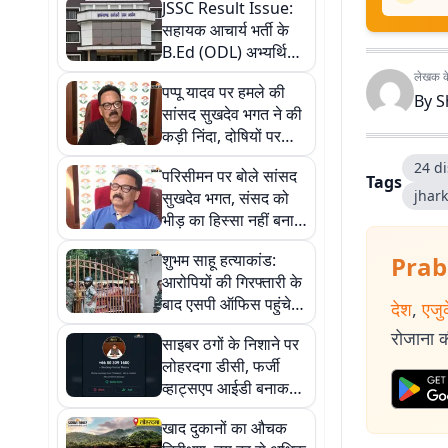
JSSC Result Issue:
सहायक आचार्य भर्ती के
B.Ed (ODL) अभ्यर्थियों
का रिजल्ट अटका, 300
लेखक के 
पप्पू यादव पर हमले की
युवाओं का भविष्य अधर में
By
S
सांसद सुखदेव भगत ने की
कड़ी निंदा, दोषियों पर
सख्त कार्रवाई की मांग
24 di
परिसीमन पर बोले सांसद
Tags
jhar
सुखदेव भगत, संसद को
भीड़ का हिस्सा नहीं बनाया
जाए
शुभम साहू हत्याकांड:
Prab
आरोपियों की गिरफ्तारी के
बाद एसपी ऑफिस पहुंचे
देश
,
एजु
परिजन, महिलाओं ने किया
रोजाना की
साइबर ठगों के निशाने पर
प्रदर्शन
लोहरदगा डीसी, फर्जी
व्हाट्सएप आईडी बनाकर
भेजे जा रहे भ्रामक संदेश
खाद दुकानों का औचक