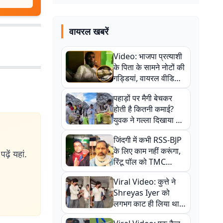
वायरल खबरें
Video: भाजपा प्रत्याशी
के पिता के सामने नोटों की
गड्डियां, वायरल वीडियो
से राजनीति में उबाल,
पहाड़ों पर मैगी बेचकर
अजित महतो बोले- TMC
होती है कितनी कमाई?
की गंदी चाल
युवक ने गल्ला दिखाया तो
नौकरी वालों के खड़े हो गए
जिंदगी में कभी RSS-BJP
कान
के लिए काम नहीं करूंगा,
ढ़ें यहां.
रिंटू पॉल को TMC
ऑफिस में ले जाकर पीटा,
Viral Video: कुत्ते ने
Video वायरल
Shreyas Iyer को
लगभग काट ही लिया था,
न्यूजीलैंड सीरीज से पहले