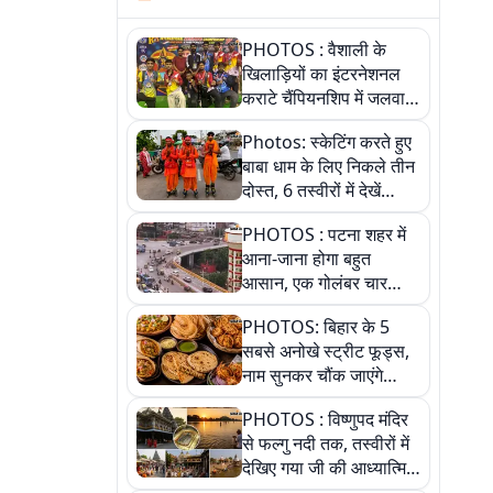
PHOTOS : वैशाली के
खिलाड़ियों का इंटरनेशनल
कराटे चैंपियनशिप में जलवा,
जीते 9 पदक, पांच तस्वीर से
Photos: स्केटिंग करते हुए
देखिए पूरा खेल
बाबा धाम के लिए निकले तीन
दोस्त, 6 तस्वीरों में देखें
आस्था और जुनून की कहानी
PHOTOS : पटना शहर में
आना-जाना होगा बहुत
आसान, एक गोलंबर चार
फ्लाईओवर को जोड़ेगा
PHOTOS: बिहार के 5
सबसे अनोखे स्ट्रीट फूड्स,
नाम सुनकर चौंक जाएंगे
लेकिन स्वाद ऐसा कि बार-बार
PHOTOS : विष्णुपद मंदिर
खाने का करेगा मन
से फल्गु नदी तक, तस्वीरों में
देखिए गया जी की आध्यात्मिक
पहचान