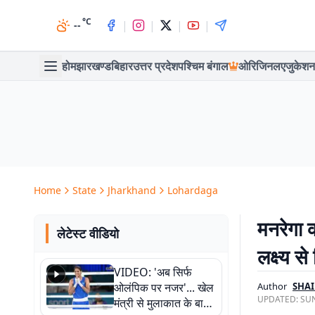
°C
|
|
|
|
--
होम
झारखण्ड
बिहार
उत्तर प्रदेश
पश्चिम बंगाल
ओरिजिनल
एजुकेशन
Home
State
Jharkhand
Lohardaga
मनरेगा क
लेटेस्ट वीडियो
लक्ष्य से
VIDEO: 'अब सिर्फ
ओलंपिक पर नजर'... खेल
Author
SHA
UPDATED:
SUN
मंत्री से मुलाकात के बाद