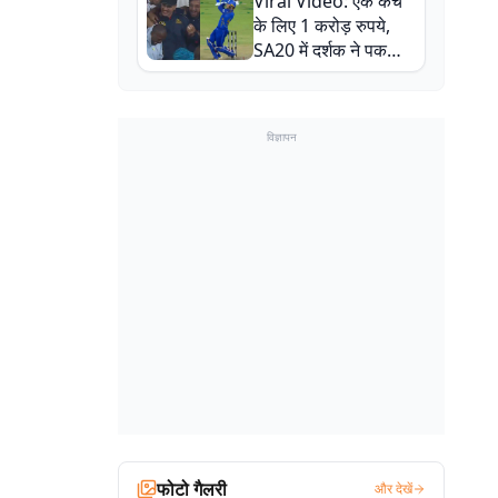
Viral Video: एक कैच
बाल-बाल बचे
के लिए 1 करोड़ रुपये,
SA20 में दर्शक ने पकड़ा
एक हाथ से गजब का कैच
विज्ञापन
फोटो गैलरी
और देखें